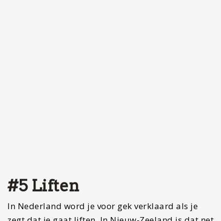
alsof je een broodje in de winkel gaat kopen.
Liften is een fantastische manier om te reizen
door Nieuw-Zeeland. Maar waarom is dit nou zo
een bekende manier van reizen in Nieuw-
Zeeland? Nouuu…. het is de goedkoopste manier
van reizen. Je hoeft alleen maar de benzine te
delen, en zelfs dat krijg je vaak cadeau van de
chauffeur. Maar doe je liften nou werkelijk alleen
maar voor het geld? Nou, nee! Liften is bij uitstek
de beste manier om de inwoners van dit land te
leren kennen en veel te leren over de cultuur.
Elke dag is anders omdat je elke dag weer bij
iemand anders in de auto zit. Soms kost het een
beetje moeite om op de juiste locatie te komen,
maar er zijn niet al te veel grote wegen in Nieuw-
Zeeland dus is de kans groot dat iemand op