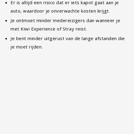
Er is altijd een risico dat er iets kapot gaat aan je
auto, waardoor je onverwachte kosten krijgt.
Je ontmoet minder medereizigers dan wanneer je
met Kiwi Experience of Stray reist.
Je bent minder uitgerust van de lange afstanden die
je moet rijden.
#4 Camper(van)
Een zeer bekend vervoersmiddel is de
camper(van). Er kan een onderscheid gemaakt
worden tussen een camper en een campervan.
Een campervan is een kleinere variant van een