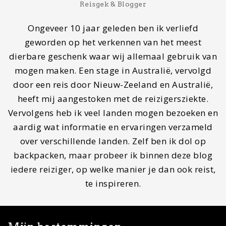
Laatste bestemming
Reims, Frankrijk
Volgende bestemming
Normandië, Frankrijk
Droombestemming
Rondreis Botswana
Contact
Wil je gastblogger worden of contact met ons
opnemen, stuur dan een mail naar
info@mapscratcher.nl
of neem contact op via een van
onze social media kanalen.
Zoeken