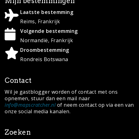
Search
for:
© Copyright 2020 ·
MapScratcher.nl