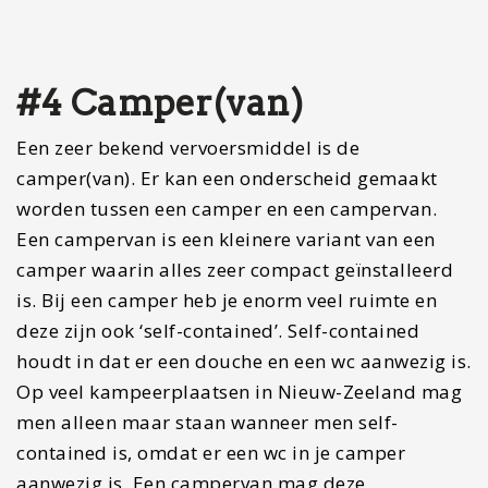
camper waarin alles zeer compact geïnstalleerd
is. Bij een camper heb je enorm veel ruimte en
deze zijn ook ‘self-contained’. Self-contained
houdt in dat er een douche en een wc aanwezig is.
Op veel kampeerplaatsen in Nieuw-Zeeland mag
men alleen maar staan wanneer men self-
contained is, omdat er een wc in je camper
aanwezig is. Een campervan mag deze
kampeerplaatsen vaak niet betreden. Er zijn ook
veel kampeerplaatsen die een wc en/of douche
ter beschikking hebben, waardoor jij met een
campervan er (soms zelfs gratis) mag
overnachten.
De vrijheid die een campervan jou geeft is
natuurlijk fantastisch. Je wordt vaak wakker op
de meest mooie plekjes in Nieuw-Zeeland. De