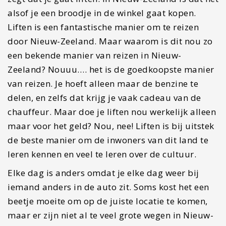
dezelfde locatie moet zijn. De ene dag heb je een
lift binnen twee minuten en de andere dag sta je
een paar uur te wachten, dat is nou het avontuur
van liften. Lukt het niet, dan kun je altijd
uitwijken naar Facebook groepen om daar alsnog
jouw lift te vinden.
Voordelen
Je leert de inwoners van het land echt kennen.
Het is enorm goedkoop, waarschijnlijk de
goedkoopste manier om door Nieuw-Zeeland te
reizen.
Het is een avontuur en elke dag is anders.
Nadelen