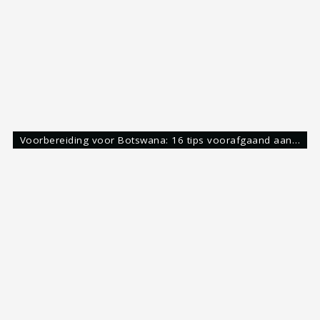
Voorbereiding voor Bali: 15 tips die je moet weten…
Backpacken
Campervan
InterCity
Kiwi Experience
Liften
nieuw-zeeland
Oceanië
Stray
Share:
Roy Eijgelshoven
Reisgek & Blogger