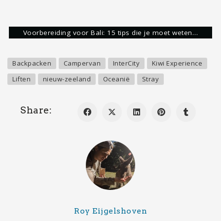
Ongeveer 10 jaar geleden ben ik verliefd
geworden op het verkennen van het meest
dierbare geschenk waar wij allemaal gebruik van
mogen maken. Een stage in Australië, vervolgd
door een reis door Nieuw-Zeeland en Australië,
heeft mij aangestoken met de reizigersziekte.
Vervolgens heb ik veel landen mogen bezoeken en
aardig wat informatie en ervaringen verzameld
over verschillende landen. Zelf ben ik dol op
backpacken, maar probeer ik binnen deze blog
iedere reiziger, op welke manier je dan ook reist,
te inspireren.
Mijn bestemmingen