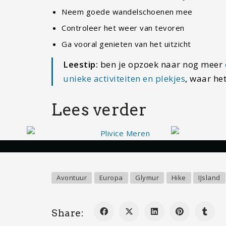
Neem goede wandelschoenen mee
Controleer het weer van tevoren
Ga vooral genieten van het uitzicht
Leestip:
ben je opzoek naar nog meer
unieke activiteiten en plekjes
, waar het
Lees verder
Reisroute Kroatië en Slovenië: drie weken vol…
Isla Mujere
Avontuur
Europa
Glymur
Hike
IJsland
Share: