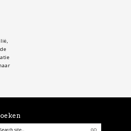
lië,
 de
atie
maar
oeken
earch