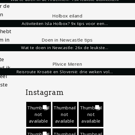
r de
an
Activiteiten Isla Holbox? 9x tips voor een…
 hebt
m in
Wat te doen in Newcastle: 26x de leukste…
te
nd ik
Reisroute Kroatië en Slovenië: drie weken vol…
eel
rste
Instagram
Thumbnail
Thumbnail
Thumbnail
not
not
not
available
available
available
Thumbnail
Thumbnail
Thumbnail