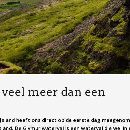
 veel meer dan een
t IJsland heeft ons direct op de eerste dag meegeno
Jsland. De Glymur waterval is een waterval die wel in