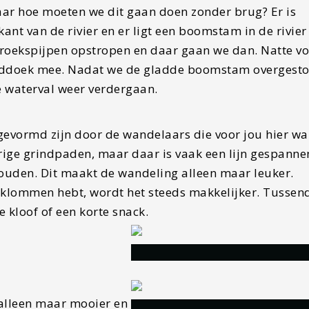
ar hoe moeten we dit gaan doen zonder brug? Er is
ant van de rivier en er ligt een boomstam in de rivie
broekspijpen opstropen en daar gaan we dan. Natte v
anddoek mee. Nadat we de gladde boomstam overgest
e waterval weer verdergaan.
evormd zijn door de wandelaars die voor jou hier wa
rige grindpaden, maar daar is vaak een lijn gespanne
thouden. Dit maakt de wandeling alleen maar leuker.
beklommen hebt, wordt het steeds makkelijker. Tussen
e kloof of een korte snack.
alleen maar mooier en mooier maakt. In de verte zie j