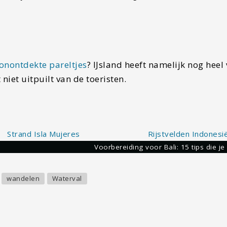
onontdekte pareltjes
? IJsland heeft namelijk nog heel 
 niet uitpuilt van de toeristen.
s: een volledige reisgids voor dit…
Voorbereiding voor Bali: 15 tips die 
wandelen
Waterval