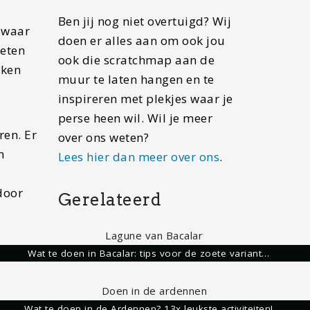
Ben jij nog niet overtuigd? Wij
r waar
doen er alles aan om ook jou
oeten
ook die scratchmap aan de
oken
muur te laten hangen en te
inspireren met plekjes waar je
perse heen wil. Wil je meer
ren. Er
over ons weten?
n
Lees hier dan meer over ons
.
door
Gerelateerd
Wat te doen in Bacalar: tips voor de zoete variant…
e dan
Wat te doen in de Ardennen? 13x leukste activiteiten!