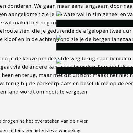
eden donderen. We gaan maar eens langzaam door naa
en aangekomen zie je de waterval in zijn geheel en v
aterval maken het nog mooier. Wanneer je boven
lroute zien, die je gedurende de afgelopen twee uur
de kloof en in de achtergrond zie je de bergen langzaa
heb je de keuze om dezelfde weg terug naar beneden 
 gaat via de andere kant naar beneden. Persoonlijk vi
 heen en terug, maar met dit uitzicht maakt het niet h
n we terug bij de parkeerplaats en besef ik me op de ee
 een land wordt om nooit te vergeten.
drogen na het oversteken van de rivier
aden tijdens een intensieve wandeling