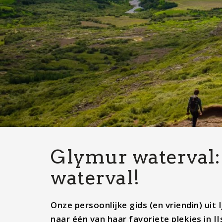
Glymur waterval:
waterval!
Onze persoonlijke gids (en vriendin) ui
naar één van haar favoriete plekjes in I