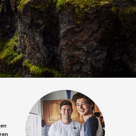
men
 een