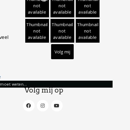
not
not
not
available
available
available
Thumbnail
Thumbnail
Thumbnail
not
not
not
veel
available
available
available
Volg mij
je moet weten…
Volg mij op