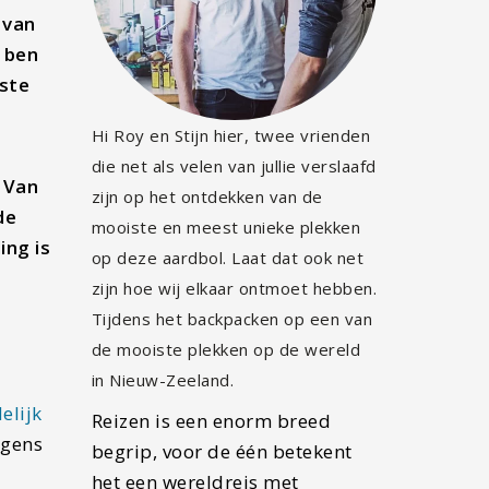
 van
n ben
iste
Hi Roy en Stijn hier, twee vrienden
die net als velen van jullie verslaafd
 Van
zijn op het ontdekken van de
de
mooiste en meest unieke plekken
ing is
op deze aardbol. Laat dat ook net
zijn hoe wij elkaar ontmoet hebben.
Tijdens het backpacken op een van
de mooiste plekken op de wereld
in Nieuw-Zeeland.
elijk
Reizen is een enorm breed
lgens
begrip, voor de één betekent
het een wereldreis met