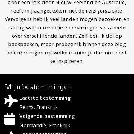
for:
© Copyright 2020 ·
MapScratcher.nl