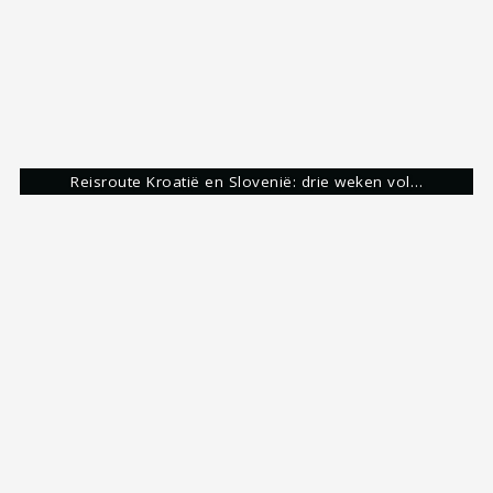
Isla Mujeres: een volledige reisgids voor dit…
Europa
Fridheimar
Glymur
Hellgafell
IJsland
Kvernufoss
Share:
Roy Eijgelshoven
Reisgek & Blogger