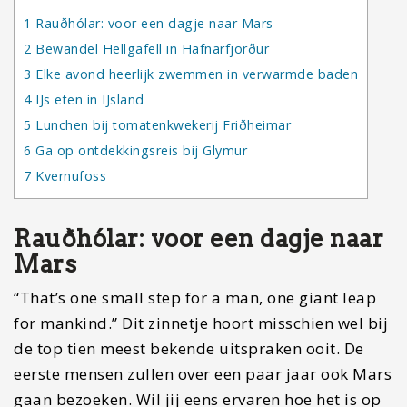
1
Rauðhólar: voor een dagje naar Mars
2
Bewandel Hellgafell in Hafnarfjörður
3
Elke avond heerlijk zwemmen in verwarmde baden
4
IJs eten in IJsland
5
Lunchen bij tomatenkwekerij Friðheimar
6
Ga op ontdekkingsreis bij Glymur
7
Kvernufoss
Rauðhólar: voor een dagje naar
Mars
“That’s one small step for a man, one giant leap
for mankind.” Dit zinnetje hoort misschien wel bij
de top tien meest bekende uitspraken ooit. De
eerste mensen zullen over een paar jaar ook Mars
gaan bezoeken. Wil jij eens ervaren hoe het is op