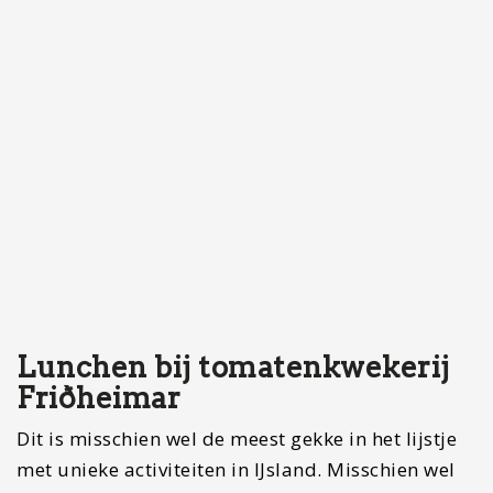
Lunchen bij tomatenkwekerij
Friðheimar
Dit is misschien wel de meest gekke in het lijstje
met unieke activiteiten in IJsland. Misschien wel
het lekkerste tomatensoepje dat je ooit gehad
hebt. Het klinkt heel gek, maar IJsland heeft een
enorme tomatenkwekerij. Veel mensen uit IJsland
bezoeken deze plaats om even te genieten van
een heerlijke lunch of diner. Ben jij ook zo gek op
tomaten, ga dan zeker eens hier voorbij. In het
koude IJsland word ik heel warm bij de gedachte
van een warm kopje tomatensoep. In deze
kwekerij heb jij de keuze uit verschillende