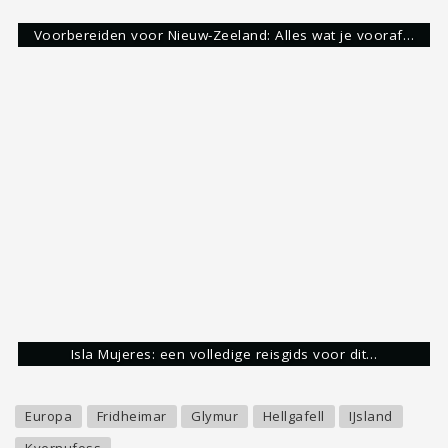
Ongeveer 10 jaar geleden ben ik verliefd
geworden op het verkennen van het meest
dierbare geschenk waar wij allemaal gebruik van
mogen maken. Een stage in Australië, vervolgd
door een reis door Nieuw-Zeeland en Australië,
heeft mij aangestoken met de reizigersziekte.
Vervolgens heb ik veel landen mogen bezoeken en
aardig wat informatie en ervaringen verzameld
over verschillende landen. Zelf ben ik dol op
backpacken, maar probeer ik binnen deze blog
iedere reiziger, op welke manier je dan ook reist,
te inspireren.
Mijn bestemmingen