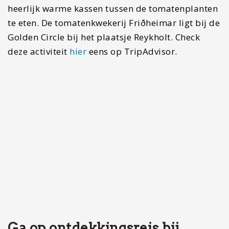
Misschien wel mijn favoriete wandeling in IJsland.
Deze wandeling heeft alles te bieden. Als jij van
wandelen houdt en niet bang bent voor natte
voeten en een beetje klauteren dan ben je hier
helemaal aan het juiste adres. Glymur ligt op
ongeveer een uur rijden van Reyjavik en is met
een auto makkelijk bereikbaar. Vanaf de
parkeerplaats loop je eerst door grasvelden,
waar je wel eens schapen tegen kunt komen.
Nadat je door een grot geklauterd hebt, moet je
een rivier oversteken via een boomstam en een
lijn die gespannen is over deze rivier. Je krijgt
gegarandeerd natte voeten, dus breng een
handdoek mee.
Nadat je de rivier overgestoken bent, ga je een
redelijk steile klim beginnen. Eenmaal boven