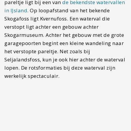
Lees verder
Reisroute Kroatië en Slovenië: drie weken vol…