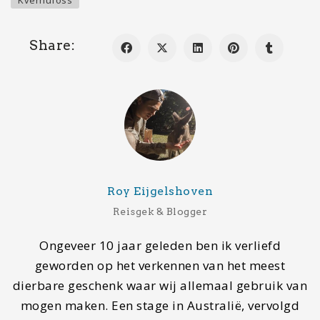
Laatste bestemming
Reims, Frankrijk
Volgende bestemming
Normandië, Frankrijk
Droombestemming
Rondreis Botswana
Contact
Wil je gastblogger worden of contact met ons
opnemen, stuur dan een mail naar
info@mapscratcher.nl
of neem contact op via een van
onze social media kanalen.
Zoeken
Search