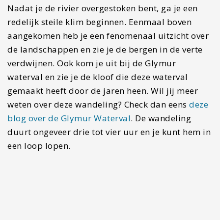
Kvernufoss
Last but not least in dit lijstje met unieke
activiteiten in IJsland. Dit redelijk onontdekte
pareltje ligt bij een van
de bekendste watervallen
in IJsland
. Op loopafstand van het bekende
Skogafoss ligt Kvernufoss. Een waterval die
verstopt ligt achter een gebouw achter
Skogarmuseum. Achter het gebouw met de grote
garagepoorten begint een kleine wandeling naar
het verstopte pareltje. Net zoals bij
Seljalandsfoss, kun je ook hier achter de waterval
lopen. De rotsformaties bij deze waterval zijn
werkelijk spectaculair.