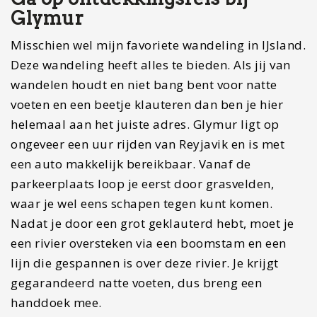
aangekomen heb je een fenomenaal uitzicht over
de landschappen en zie je de bergen in de verte
verdwijnen. Ook kom je uit bij de Glymur
waterval en zie je de kloof die deze waterval
gemaakt heeft door de jaren heen. Wil jij meer
weten over deze wandeling? Check dan eens
deze
blog over de Glymur Waterval
. De wandeling
duurt ongeveer drie tot vier uur en je kunt hem in
een loop lopen.
Leestip: twee andere onbekende watervallen
zijn Haifoss en Grannifoss. Werkelijk
twee
specatulaire watervallen
in een klap. Het ligt
dicht bij Landmannalaugar en de bekende
vulkaan Hekla. Daarnaast is er ook een
Vikingdorp te vinden