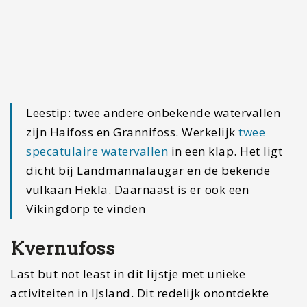
Ben jij benieuwd welke plekjes je nog meer
niet mag missen in IJsland? Check dan eens
de website van
Vleugje IJsland
en laat je
meenemen naar de betoverende wereld van
dit prachtige land.