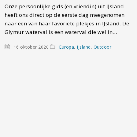
Onze persoonlijke gids (en vriendin) uit IJsland
heeft ons direct op de eerste dag meegenomen
naar één van haar favoriete plekjes in IJsland. De
Glymur waterval is een waterval die wel in…
16 oktober 2020
Europa
,
IJsland
,
Outdoor
Over ons
Hi, Roy en Stijn hier, twee vrienden die net als
velen van jullie verslaafd zijn op het ontdekken
van de mooiste en meest unieke plekken op deze
aardbol. Laat dat ook net zijn hoe wij elkaar
ontmoet hebben. Tijdens het backpacken op een