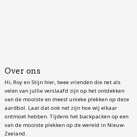
van de mooiste plekken op de wereld in Nieuw-
Zeeland.
Reizen is een enorm breed begrip, voor de één
betekent het een wereldreis met overnachtingen
in een backpackershostel, voor de ander is het die
ene bucketlistbestemming naar zijn/haar
droombestemming. Volgens ons past op ieder
potje een dekseltje en zijn er voldoende
mogelijkheden voor elk type reiziger. Ons doel is
jou leuke en inspirerende tips mee te geven voor
het maken van jouw droomreis. Van fantastische
wandelingen, beste reisroutes tot stranden om bij
weg te dromen, je zult het hier allemaal vinden.
Ben jij nog niet overtuigd? Wij doen er alles aan
om ook jou ook die scratchmap aan de muur te