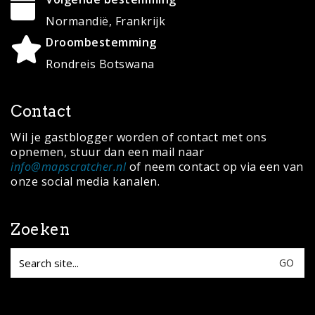
for:
© Copyright 2020 ·
MapScratcher.nl