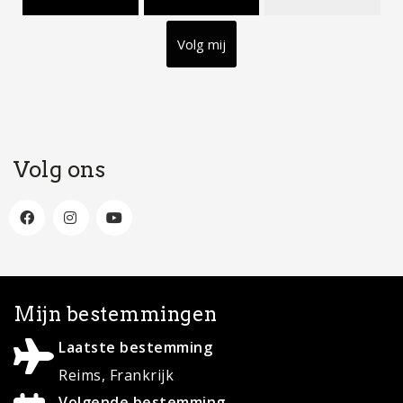
Reims, Frankrijk
Volgende bestemming
Normandië, Frankrijk
Droombestemming
Rondreis Botswana
Contact
Wil je gastblogger worden of contact met ons
opnemen, stuur dan een mail naar
info@mapscratcher.nl
of neem contact op via een van
onze social media kanalen.
Zoeken
Search