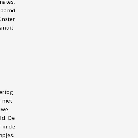
mates.
enaamd
ünster
vanuit
ertog
e met
uwe
ld. De
 in de
mpjes.