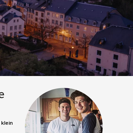
e
 klein