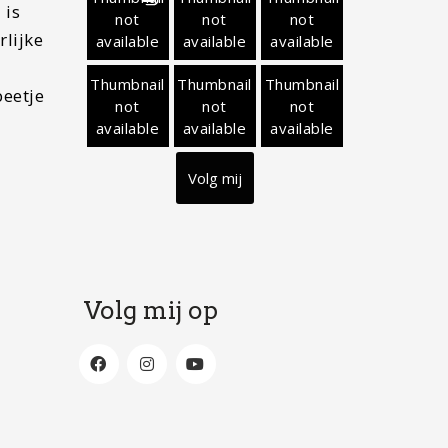
 is
not
not
not
rlijke
available
available
available
Thumbnail
Thumbnail
Thumbnail
beetje
not
not
not
available
available
available
Volg mij
n
Volg mij op