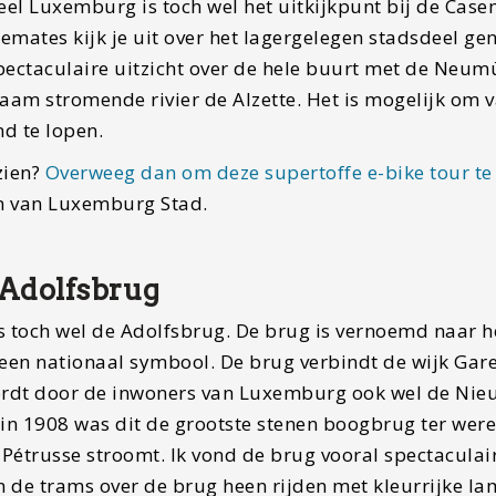
eel Luxemburg is toch wel het uitkijkpunt bij de Case
semates kijk je uit over het lagergelegen stadsdeel g
spectaculaire uitzicht over de hele buurt met de Neum
aam stromende rivier de Alzette. Het is mogelijk om 
d te lopen.
 zien?
Overweeg dan om deze supertoffe e-bike tour te
en van Luxemburg Stad.
 Adolfsbrug
 toch wel de Adolfsbrug. De brug is vernoemd naar h
 een nationaal symbool. De brug verbindt de wijk Gar
ordt door de inwoners van Luxemburg ook wel de Nie
n 1908 was dit de grootste stenen boogbrug ter were
Pétrusse stroomt. Ik vond de brug vooral spectaculair
n de trams over de brug heen rijden met kleurrijke la