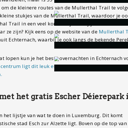
 om de kleinere routes van de Mullerthal Trail te volg
leine stukjes van de Mullerthal Trail, waardoor je oo
al Trail in een veel kortere tijd. Ben jij benieuwd wel
r ze zijn? Kijk eens op de website van de
Mullerthal T
uit Echternach, waarbij je ook langs de bekende Per
at lopen kun je het beste overnachten in Echternach v
 centrum ligt dit leuk en zeer betaalbare accommodat
.
met het gratis Escher Déierepark 
n het lijstje van wat te doen in Luxemburg. Dit komt
tische stad Esch zur Alzette ligt. Boven op de top van