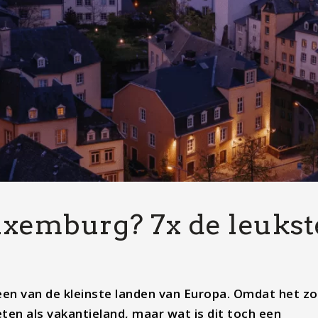
uxemburg? 7x de leukst
n een van de kleinste landen van Europa. Omdat het zo
en als vakantieland, maar wat is dit toch een