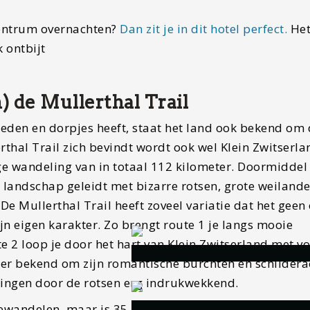
 centrum overnachten?
Dan zit je in dit hotel perfect.
He
k ontbijt
) de Mullerthal Trail
eden en dorpjes heeft, staat het land ook bekend om
thal Trail zich bevindt wordt ook wel Klein Zwitserla
ige wandeling van in totaal 112 kilometer. Doormiddel
 landschap geleidt met bizarre rotsen, grote weilande
e Mullerthal Trail heeft zoveel variatie dat het geen
jn eigen karakter. Zo brengt route 1 je langs mooie
e 2 loop je door het hart van Klein Zwitserland met v
eer bekend om zijn romantische burchten en schildera
lingen door de rotsen erg indrukwekkend.
bewandelen, maar is 35 kilometer per dag wel erg veel