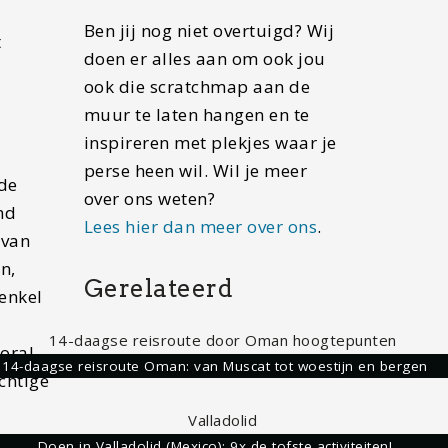
Ben jij nog niet overtuigd? Wij
t
doen er alles aan om ook jou
ook die scratchmap aan de
muur te laten hangen en te
inspireren met plekjes waar je
perse heen wil. Wil je meer
 de
over ons weten?
nd
Lees hier dan meer over ons
.
 van
n,
Gerelateerd
 enkel
ooral
14-daagse reisroute Oman: van Muscat tot woestijn en bergen
chtige
Doen in Valladolid (Mexico): 9x de tofste activiteiten!