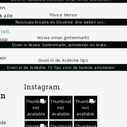
en.
k alle
Reisroute Kroatië en Slovenië: drie weken vol…
ke
rail
.
ekop
Doen in Nizwa: Geitenmarkt, activiteiten en leuke…
oor
ie
Doen in de Ardèche: 15 Tips voor de leukste activiteiten
Instagram
in
Thumbnail
Thumbnail
Thumbnail
not
not
not
available
available
available
 de
Thumbnail
Thumbnail
Thumbnail