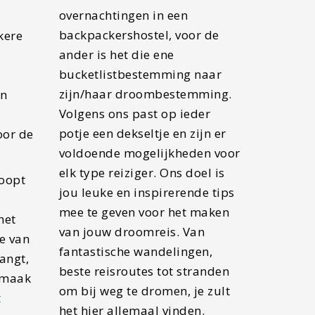
overnachtingen in een
backpackershostel, voor de
kere
ander is het die ene
bucketlistbestemming naar
zijn/haar droombestemming.
en
Volgens ons past op ieder
potje een dekseltje en zijn er
oor de
voldoende mogelijkheden voor
elk type reiziger. Ons doel is
loopt
jou leuke en inspirerende tips
mee te geven voor het maken
het
van jouw droomreis. Van
je van
fantastische wandelingen,
angt,
beste reisroutes tot stranden
 smaak
om bij weg te dromen, je zult
t
het hier allemaal vinden.