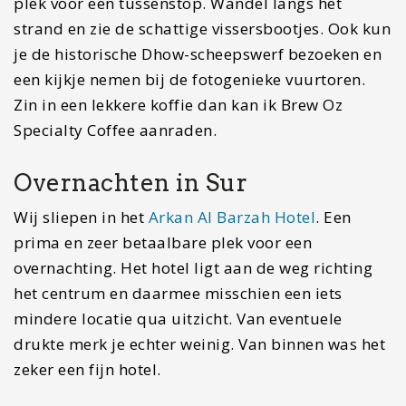
betaalbare plek met mooi zwembad en uitzicht
op de zee. Ook kun je gebruik maken van een
kleine keuken. Laat vooraf even weten hoe laat je
aankomt aangezien er geen receptie aanwezig is.
Bij ons was er een conciërge die in een hokje op
ons wachtte.
Dag 12-13: Muscat en
snorkelen met
schildpadden
Je sluit deze 14-daagse reisroute door Oman af,
in Muscat. Onderweg naar de hoofdstad kun je
nog even stoppen bij de Bimmah Sinkhole om een
verfrissende duik te nemen. In de hoofdstad kun
je nog een bezoek brengen aan het Koninklijk