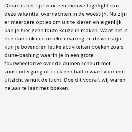
parkeren aan de parallel gelegen Birkat Al Mouz
Road.
Overnachten in de woestijn:
Wij kozen voor
Sama al Wasil Desert Camp
. Dit
kamp ligt aan de voet van een enorme duin waar
je een prachtige zonsondergang en opkomst hebt.
Een ander groot pluspunt is dat je hier in de
avond naar een film kan kijken in een
openluchtbioscoop onder de sterrenhemel. Ook
het avondeten en het ontbijt was er heerlijk.
Dag 10: Wadi Bani Khalid
& Sur
De volgende ochtend rijdt je terug de woestijn uit