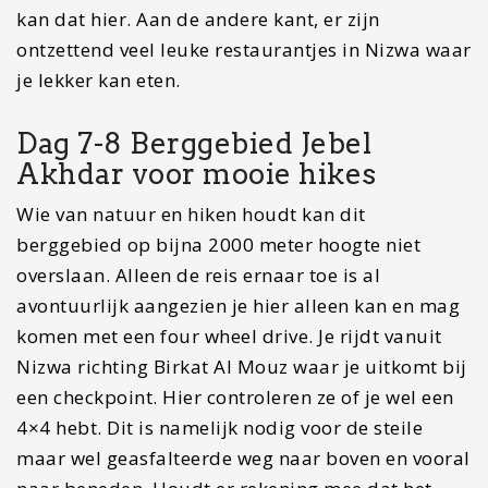
genieten van meerdere mooie wandelroutes. Wij
liepen de zeer toegankelijke maar prachtige
Three villages Walk en de uitdagende Stairway
trail. Beide vind ik absolute aanraders. Andere
opties voor wandelroutes zijn de Mirage in the
mountains en de discovery trail.
Overnachtingstip Jebel Akhdar
Wij sliepen in het geweldige
Sahab Resort & Spa
.
Neem een duik in het zwembad met een geweldig
uitzicht en kijk de zonsondergang vanaf een
unieke locatie. Met een eigen stenen huisje en een
heerlijk ontbijtbuffet kom je hier niets tekort.