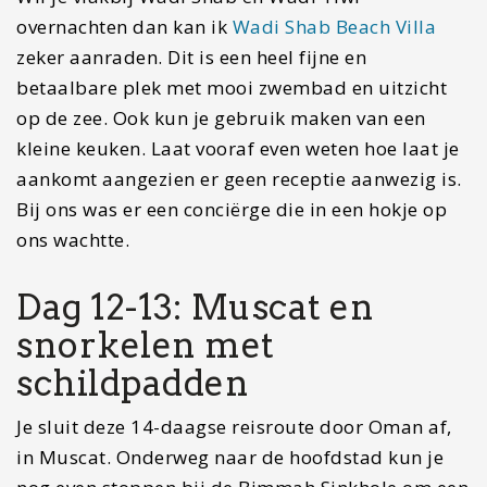
Overnachten Muscat
Voor de laatste nachten van onze reis door Oman
kozen wij voor het
Royal Tulip Hotel
. Je hebt hier
alle luxe die je kan wensen. Een zwembad, een
welness gedeelte een kleine gym en een
restaurant. Bovendien is het vanaf hier maar een
kwartiertje rijden naar het vliegveld. Kortom, een
fijne plek om je reis af te sluiten.
Dag 14: Dag van vertrek
Vandaag is het helaas weer tijd om terug te
vliegen. Wij hadden graag wat langer willen
blijven maar het standaard visum dat je krijgt bij
aankomst op het vliegveld is maar twee weken