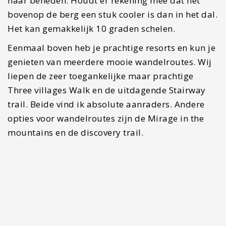
Dag 9: De
indrukwekkende Wahibi
Sands Woestijn
Op dag negen van deze 14-daagse reisroute door
Oman is het tijd voor een nieuwe highlight van
deze vakantie, overnachten in de woestijn. Nu zijn
er meerdere opties om uit te kiezen en eigenlijk
kan je hier geen foute keuze in maken. Want het is
hoe dan ook een unieke ervaring. In de woestijn
kun je bovendien leuke activiteiten boeken zoals
dune-bashing waarin je in een grote
fourwheeldrive over de duinen scheurt met
zonsondergang of boek een ballonvaart voor een
uitzicht vanuit de lucht. Doe dit vooraf, wij waren
helaas te laat met boeken.