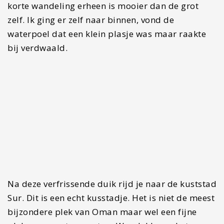
Een plek waar wij voor onze reis al erg naar
uitkeken was de Wadi Shab. Deze wandelroute
met onderweg turquoise zwempoelen, groene
oases en zelfs een waterval in een grot is een
absolute aanrader. Na wat meer onderzoek
wilden we ook graag de naastgelegen Wadi Tiwi
bezoeken. Helaas brak het noodweer los
waardoor de Wadi’s bij ons ontoegankelijk waren.
Wil je meer weten over de Wadi Shab? Lees dan
eens
deze blog
van Reisjunk.
Overnachten Tiwi
Wil je vlakbij Wadi Shab en Wadi Tiwi
overnachten dan kan ik
Wadi Shab Beach Villa
zeker aanraden. Dit is een heel fijne en