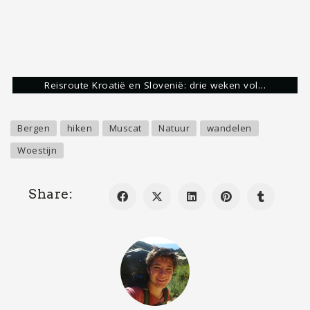
Volgende bestemming
Normandië, Frankrijk
Droombestemming
Rondreis Botswana
Contact
Wil je gastblogger worden of contact met ons
opnemen, stuur dan een mail naar
info@mapscratcher.nl
of neem contact op via een van
onze social media kanalen.
Zoeken
Search
for: