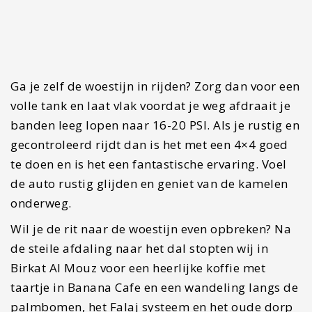
naar de paradijselijke Wadi Bani Khalid. Gebruik
deze locatie voor de route. Wadi Bani Khalid is
een echte oase met heldere zwemwater gelegen
tussen de bergen. Ook vind je hier een
restaurantje waar je wat kan eten of een koud
drankje kan halen. Loop vooral ook wat verder
naar boven als je wil genieten van extra
waterpoelen. Let erop dat deze plek ook door
locals gebruikt wordt. Houdt hier rekening mee
met gepaste en bedekkende zwemkleding.
Ook is er nog een kleine grot waar je heen kan
lopen. Volg het pad totdat je een trap oploopt en
aan de rechterkant een smalle opening ziet. De
korte wandeling erheen is mooier dan de grot
zelf. Ik ging er zelf naar binnen, vond de
waterpoel dat een klein plasje was maar raakte