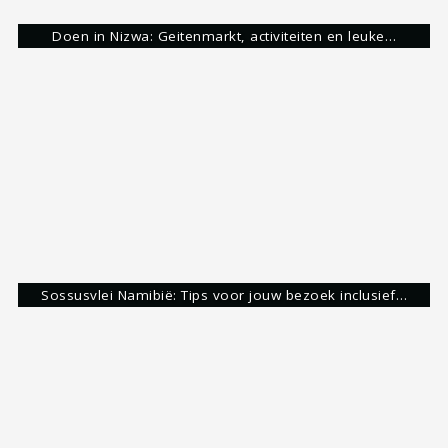
Hoi,
Mijn naam is Stijn. Waarschijnlijk net als jij gek
op het ontdekken van de mooiste plekjes op deze
aardbol. Dit doe ik zelf graag op de fiets of te
voet maar ook als reisbegeleider bij Flowreizen
krijg ik de kans om de wereld te ontdekken. Mijn
avonturen deel ik graag met jullie via de blogs op
mapscratcher.nl. Hopelijk kan ik jou inspireren
met plekjes waar jezelf nog niet aan hebt
gedacht. Heb je vragen, stel ze gerust. :)
Mijn bestemmingen
Laatste bestemming
Reims, Frankrijk