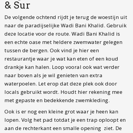
een kijkje nemen bij de fotogenieke vuurtoren.
Zin in een lekkere koffie dan kan ik Brew Oz
Specialty Coffee aanraden.
Overnachten in Sur
Wij sliepen in het
Arkan Al Barzah Hotel
. Een
prima en zeer betaalbare plek voor een
overnachting. Het hotel ligt aan de weg richting
het centrum en daarmee misschien een iets
mindere locatie qua uitzicht. Van eventuele
drukte merk je echter weinig. Van binnen was het
zeker een fijn hotel.
Dag 10-11: Wadi Shab en
Wadi Tiwi