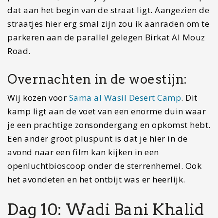
bij verdwaald.
Na deze verfrissende duik rijd je naar de kuststad
Sur. Dit is een echt kusstadje. Het is niet de meest
bijzondere plek van Oman maar wel een fijne
plek voor een tussenstop. Wandel langs het
strand en zie de schattige vissersbootjes. Ook kun
je de historische Dhow-scheepswerf bezoeken en