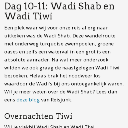
Paleis, het Nationaal Museum maar sluit je reis
af met
een snorkeltrip naar de Daymaniyat-
eilanden.
Dit is een prachtige trip naar verlaten
eilandjes waar schildpadden, kleurrijke vissen en
koraalriffen wachten. Vergeet in de avond niet je
laatste inkopen te doen voordat je terugkeert
naar het vliegveld.