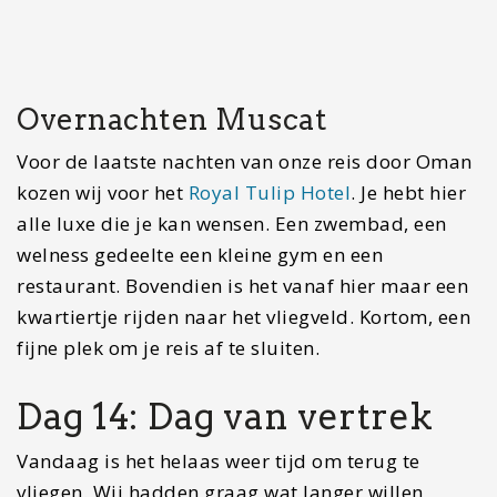
Sossusvlei Namibië: Tips voor jouw bezoek inclusief…