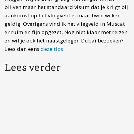
Reisroute Kroatië en Slovenië: drie weken vol…
Bergen
hiken
Muscat
Natuur
wandelen
Woestijn
Share:
Stijn Nooteboom
Avonturier & Storyteller