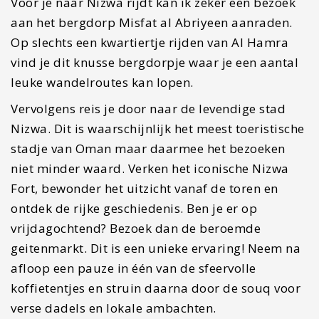
geitenmarkt. Dit is een unieke ervaring! Neem na
afloop een pauze in één van de sfeervolle
koffietentjes en struin daarna door de souq voor
verse dadels en lokale ambachten.
Overnachten in Nizwa
Het landschap in Oman is heel divers maar dat
kan ook gezegd worden van de accommodaties.
Wij sliepen met veel plezier in
Nima Guest House
.
Een fijne plek en betaalbare vlak op loopafstand
van het centrum. Wil je een keer zelf koken, dan
kan dat hier. Aan de andere kant, er zijn
ontzettend veel leuke restaurantjes in Nizwa waar
je lekker kan eten.