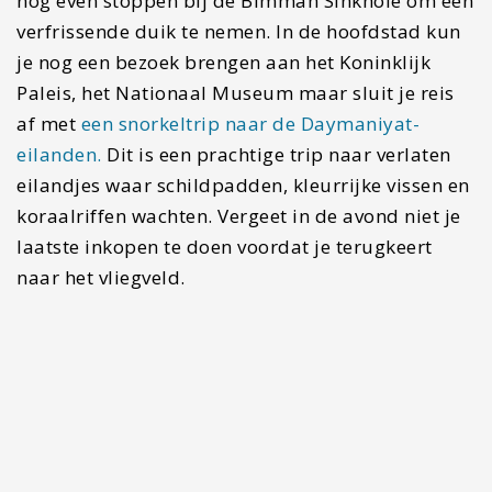
geldig. Overigens vind ik het vliegveld in Muscat
er ruim en fijn opgezet. Nog niet klaar met reizen
en wil je ook het naastgelegen Dubai bezoeken?
Lees dan eens
deze tips
.
Lees verder
Doen in Nizwa: Geitenmarkt, activiteiten en leuke…