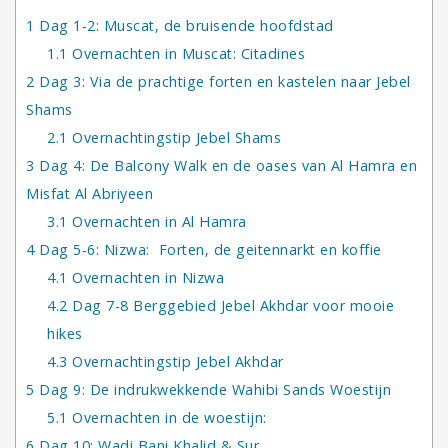
1
Dag 1-2: Muscat, de bruisende hoofdstad
1.1
Overnachten in Muscat: Citadines
2
Dag 3: Via de prachtige forten en kastelen naar Jebel
Shams
2.1
Overnachtingstip Jebel Shams
3
Dag 4: De Balcony Walk en de oases van Al Hamra en
Misfat Al Abriyeen
3.1
Overnachten in Al Hamra
4
Dag 5-6: Nizwa: Forten, de geitennarkt en koffie
4.1
Overnachten in Nizwa
4.2
Dag 7-8 Berggebied Jebel Akhdar voor mooie
hikes
4.3
Overnachtingstip Jebel Akhdar
5
Dag 9: De indrukwekkende Wahibi Sands Woestijn
5.1
Overnachten in de woestijn:
6
Dag 10: Wadi Bani Khalid & Sur