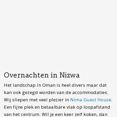
Dag 7-8 Berggebied Jebel
Akhdar voor mooie hikes
Wie van natuur en hiken houdt kan dit
berggebied op bijna 2000 meter hoogte niet
overslaan. Alleen de reis ernaar toe is al
avontuurlijk aangezien je hier alleen kan en mag
komen met een four wheel drive. Je rijdt vanuit
Nizwa richting Birkat Al Mouz waar je uitkomt bij
een checkpoint. Hier controleren ze of je wel een
4×4 hebt. Dit is namelijk nodig voor de steile
maar wel geasfalteerde weg naar boven en vooral
naar beneden. Houdt er rekening mee dat het
bovenop de berg een stuk cooler is dan in het dal.
Het kan gemakkelijk 10 graden schelen.
Eenmaal boven heb je prachtige resorts en kun je