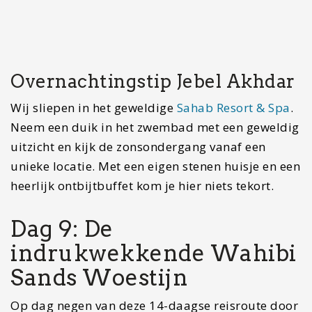
Ga je zelf de woestijn in rijden? Zorg dan voor een
volle tank en laat vlak voordat je weg afdraait je
banden leeg lopen naar 16-20 PSI. Als je rustig en
gecontroleerd rijdt dan is het met een 4×4 goed
te doen en is het een fantastische ervaring. Voel
de auto rustig glijden en geniet van de kamelen
onderweg.
Wil je de rit naar de woestijn even opbreken? Na
de steile afdaling naar het dal stopten wij in
Birkat Al Mouz voor een heerlijke koffie met
taartje in Banana Cafe en een wandeling langs de
palmbomen, het Falaj systeem en het oude dorp
dat aan het begin van de straat ligt. Aangezien de
straatjes hier erg smal zijn zou ik aanraden om te