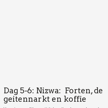
Dag 5-6: Nizwa: Forten, de
geitennarkt en koffie
Voor je naar Nizwa rijdt kan ik zeker een bezoek
aan het bergdorp Misfat al Abriyeen aanraden.
Op slechts een kwartiertje rijden van Al Hamra
vind je dit knusse bergdorpje waar je een aantal
leuke wandelroutes kan lopen.
Vervolgens reis je door naar de levendige stad
Nizwa. Dit is waarschijnlijk het meest toeristische
stadje van Oman maar daarmee het bezoeken
niet minder waard. Verken het iconische Nizwa
Fort, bewonder het uitzicht vanaf de toren en
ontdek de rijke geschiedenis. Ben je er op
vrijdagochtend? Bezoek dan de beroemde