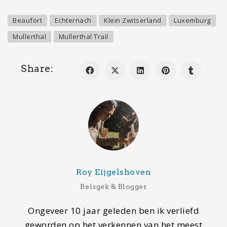
Roy Eijgelshoven
Reisgek & Blogger
Ongeveer 10 jaar geleden ben ik verliefd
geworden op het verkennen van het meest
dierbare geschenk waar wij allemaal gebruik van
mogen maken. Een stage in Australië, vervolgd
door een reis door Nieuw-Zeeland en Australië,
heeft mij aangestoken met de reizigersziekte.
Vervolgens heb ik veel landen mogen bezoeken en
aardig wat informatie en ervaringen verzameld