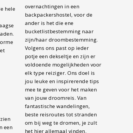
overnachtingen in een
de hele
backpackershostel, voor de
ander is het die ene
daagse
bucketlistbestemming naar
paden.
zijn/haar droombestemming.
enorme
Volgens ons past op ieder
et
potje een dekseltje en zijn er
voldoende mogelijkheden voor
elk type reiziger. Ons doel is
jou leuke en inspirerende tips
mee te geven voor het maken
van jouw droomreis. Van
fantastische wandelingen,
beste reisroutes tot stranden
zien
om bij weg te dromen, je zult
n een
het hier allemaal vinden.