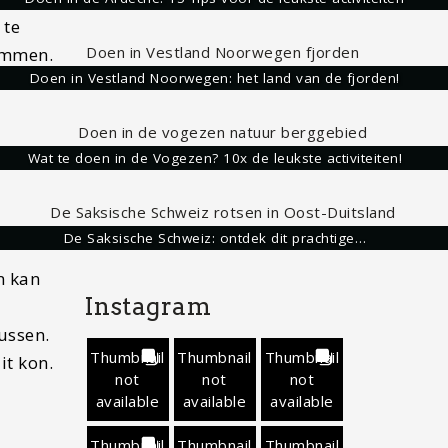
 te
limmen.
Doen in Vestland Noorwegen: het land van de fjorden!
limmen.
Wat te doen in de Vogezen? 10x de leukste activiteiten!
De Saksische Schweiz: ontdek dit prachtige…
n kan
Instagram
ussen.
Thumbnail
Thumbnail
Thumbnail
it kon.
not
not
not
available
available
available
Thumbnail
Thumbnail
Thumbnail