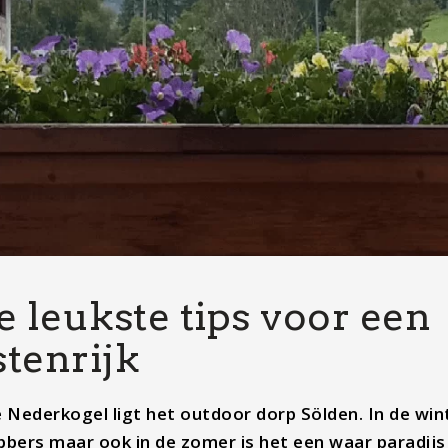
e leukste tips voor een
stenrijk
 Nederkogel ligt het outdoor dorp Sölden. In de win
ebbers maar ook in de zomer is het een waar paradijs