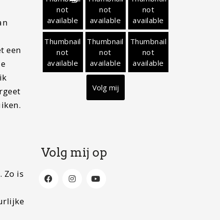
not
not
not
available
available
available
an
Thumbnail
Thumbnail
Thumbnail
et een
not
not
not
available
available
available
de
ik
Volg mij
ergeet
uiken.
Volg mij op
 Zo is
rlijke