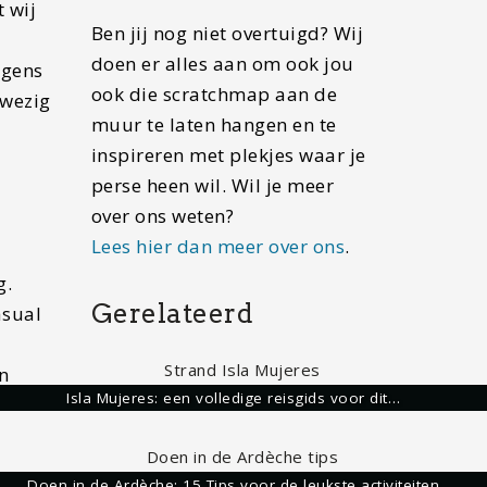
 wij
Ben jij nog niet overtuigd? Wij
doen er alles aan om ook jou
rgens
ook die scratchmap aan de
nwezig
muur te laten hangen en te
inspireren met plekjes waar je
perse heen wil. Wil je meer
over ons weten?
Lees hier dan meer over ons
.
g.
Gerelateerd
asual
n
Isla Mujeres: een volledige reisgids voor dit…
Doen in de Ardèche: 15 Tips voor de leukste activiteiten