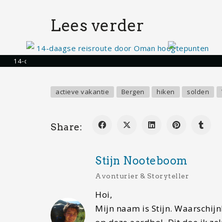
Lees verder
14-daagse reisroute Oman: van Muscat tot woestijn en berge
Wat te doen in 
actieve vakantie
Bergen
hiken
solden
Share:
Stijn Nooteboom
Avonturier & Storyteller
Hoi,
Mijn naam is Stijn. Waarschijnl