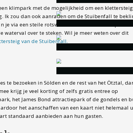
 een klimpark met de mogelijkheid om een klettersteig
dig. Ik zou dan ook aanraden om de Stuibenfall te bek
kun je via een steile rotswand helemaal tot de top bek
e waterval over te steken. Wil je meer weten over dit
tersteig van de Stuibenfall.
ies te bezoeken in Sölden en de rest van het Ötztal, da
e krijg je veel korting of zelfs gratis entree op
rpark, het James Bond attractiepark of de gondels en b
rdoor het aanschaffen van een kaart niet helemaal u
kaart standaard aanbieden aan hun gasten.