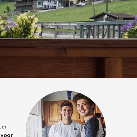
ter
 voor