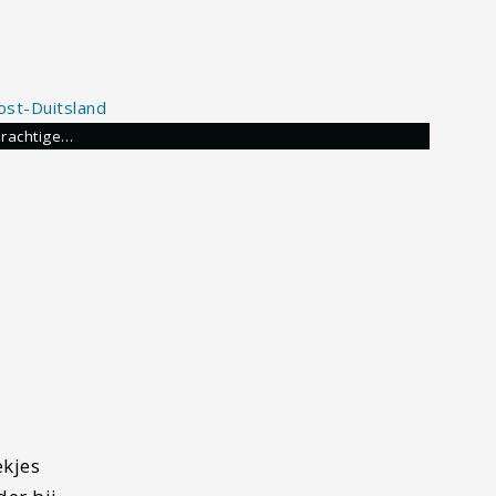
prachtige…
ekjes