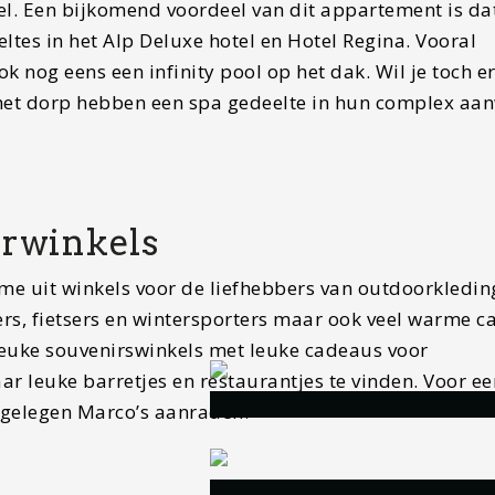
l. Een bijkomend voordeel van dit appartement is dat
es in het Alp Deluxe hotel en Hotel Regina. Vooral
 nog eens een infinity pool op het dak. Wil je toch e
het dorp hebben een spa gedeelte in hun complex aa
orwinkels
me uit winkels voor de liefhebbers van outdoorkledin
ers, fietsers en wintersporters maar ook veel warme c
leuke souvenirswinkels met leuke cadeaus voor
aar leuke barretjes en restaurantjes te vinden. Voor ee
l gelegen Marco’s aanraden.
n