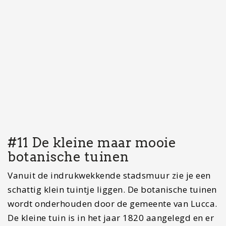
pasta’s van de stad. Volgens vele krijg je hier zelfs
een van de lekkerste pasta’s van het land. Het
restaurant maakt alle pasta met de hand en je
hebt hier voldoende keuze voor iedereen. De
ravioli is wel een echte aanrader. Het is de
bedoeling dat je aan de bar besteld en vervolgens
komen ze het eten aan tafel brengen. Het is goed
te combineren met Acquedotto Nottolini
aangezien het restaurantje aan de rand van de
stad ligt. Kijk voor het menu op
hun website
(is
wel in het Italiaans).
#13 Uitstapje naar Pisa en
bezoek die scheve toren
Pisa ligt op nog geen half uur rijden van Lucca en
dat maakt het natuurlijk aantrekkelijk voor een