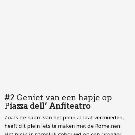
#2 Geniet van een hapje op
P
iazza dell’ Anfiteatro
Zoals de naam van het plein al laat vermoeden,
heeft dit plein iets te maken met de Romeinen.
Het plein is namelijk gebouwd op een, vroeger
daar gelegen, Romeins Amfitheater dat plaats
bood aan 10.000 bezoekers. Dit valt ook goed te
zien aangezien het een ellipsvormig plein is. Het
plein is een van de grootste toeristische
trekpleisters van Lucca. Op het plein staat een
boog aan de linkerzijde die nog van de Romeinse
tijd afstamt. Ook zijn er nog stenen in de huizen
die hier gebouwd zijn uit de Romeinse tijd. Nadat
het Amfitheater verwoest was, heeft hier nog een
gevangenis, slachthuis en een pakhuis voor