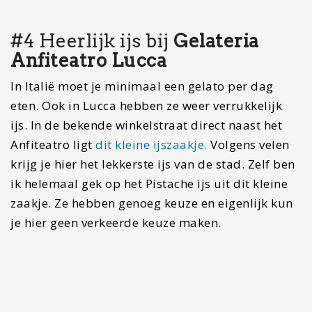
is een apart bouwwerk, aangezien de architect
een meetfout gemaakt heeft. Dit zorgt ervoor dat
de rechtse boog een stuk kleiner is dan de andere
bogen aan de linker kant en het midden. De Dom
is dagelijks geopend en je kunt hier verschillende
kunstwerken beschouwen. Het kruis is misschien
wel het meest indrukwekkende beeldwerk. Het is
namelijk gemaakt in de 11e en 12e eeuw en heeft
een omvang van wel vier meter.
Overnachtingstip: een hotelletje dat best
populair is in deze stad is
L’antica Bifore
. In
dit hotel waan je je helemaal in Toscane. Je
slaapt hier in een 14e eeuws middeleeuws
gebouw.