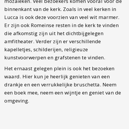
Vanuit de indrukwekkende stadsmuur zie je een
schattig klein tuintje liggen. De botanische tuinen
wordt onderhouden door de gemeente van Lucca.
De kleine tuin is in het jaar 1820 aangelegd en er
zijn verschillende plantsoorten te vinden. Het
park is opgedeeld in twee delen. Het ene deel
bestaat vooral uit tuinen met een boomgaard,
vijver en kleineren planten. In het andere deel
vind je vooral kassen, een laboratoria en een
botanische school. Kom ultiem tot rust en geniet
van schaduw in een zonovergoten stad.
#12 sluit je dag af met de meest
verse en handgemaakte Pasta
van de stad
Inpasta, dat is de naam voor een van de lekkerste