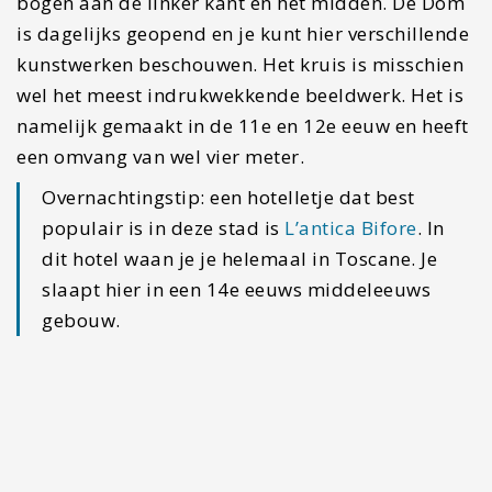
#6 Neem een overheerlijk
broodje bij Strabuono
Italië staat toch vaak in het teken van eten. Ook in
Lucca heb je heerlijk eten en bij dit tentje krijg je
misschien wel de lekkerste broodjes van de stad.
Strabuono is een kleine lunchtentje waar je
binnen een broodje kunt eten of op de vuist van
een heerlijke focaccia kunt genieten. De zaak ligt
vol met tientallen soorten vlees en jij kunt kiezen