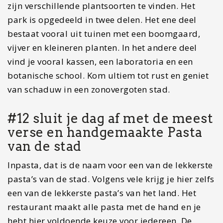
bezoekje, wanneer je Lucca bezoekt. De scheve
toren van Pisa is een van de grootste
toeristentrekpleisters van de wereld. Zelf vond ik
het allemaal niet zo indrukwekkend, maar je wilt
het toch een keer gezien hebben. Het enorme
toerisme haalt de charme wel weg van dit toch
wel mooie plekje. De stad Pisa wordt ook door
velen aangeraden, zelf ben ik er niet geweest.
Tip: wil jij alles weten over kathedraal, het
baptisterium en de beroemde scheve toren?
Een gids geeft jou alle informatie over deze
unieke gebouwen
. Je kunt optioneel ook de
toren beklimmen.