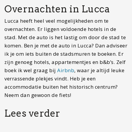
Activiteiten Isla Holbox? 9x tips voor een…
Voorbereiding voor Botswana: 16 tips voorafgaand aan…