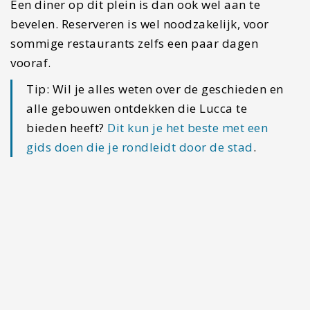
#3 Neem een kijkje over de
stad vanaf een van de torens
Lucca heeft niet voor niets de bijnaam ‘stad van
de 100 kerken’. Deze stad heeft verschillende
torens die verschillende functies hadden. Een
aantal torens kun je nog bezichtigen en bezoeken.
De meeste torens werden gebruikt als
verdedigingstorens. Wil je een toren bezoeken,
probeer dan
Torre dei Guinigi
te bezoeken. De in
de 14e eeuw gebouwen toren is een ware
blikvanger in deze stad. Na het beklimmen van
230 stenen treden kom je aan op het dak van de
toren. De toren heeft niet alleen maar een
fenomenaal uitzicht over de stad en stadsmuren,
maar is ook nog bijzonder vanwege de begroeiing