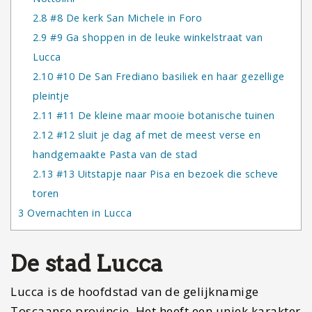
2.8
#8 De kerk San Michele in Foro
2.9
#9 Ga shoppen in de leuke winkelstraat van
Lucca
2.10
#10 De San Frediano basiliek en haar gezellige
pleintje
2.11
#11 De kleine maar mooie botanische tuinen
2.12
#12 sluit je dag af met de meest verse en
handgemaakte Pasta van de stad
2.13
#13 Uitstapje naar Pisa en bezoek die scheve
toren
3
Overnachten in Lucca
De stad Lucca
Lucca is de hoofdstad van de gelijknamige
Toscaanse provincie. Het heeft een uniek karakter