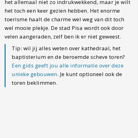
Overnachten in Lucca
Lucca heeft heel veel mogelijkheden om te
overnachten. Er liggen voldoende hotels in de
stad. Met de auto is het lastig om door de stad te
komen. Ben je met de auto in Lucca? Dan adviseer
ik je om iets buiten de stadsmuren te boeken. Er
zijn genoeg hotels, appartementjes en b&b’s. Zelf
boek ik wel graag bij
Airbnb
, waar je altijd leuke
verrassende plekjes vindt. Heb je een
accommodatie buiten het historisch centrum?
Neem dan gewoon de fiets!