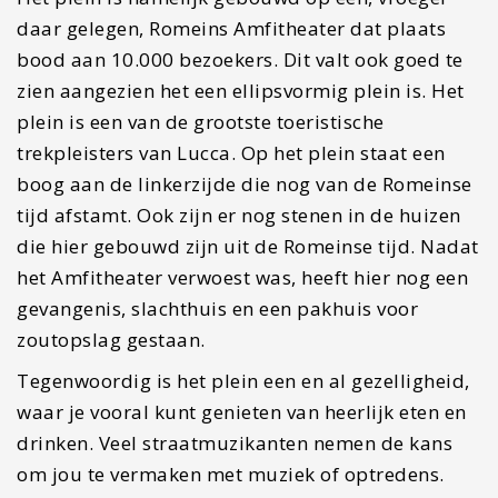
zoutopslag gestaan.
Tegenwoordig is het plein een en al gezelligheid,
waar je vooral kunt genieten van heerlijk eten en
drinken. Veel straatmuzikanten nemen de kans
om jou te vermaken met muziek of optredens.
Een diner op dit plein is dan ook wel aan te
bevelen. Reserveren is wel noodzakelijk, voor
sommige restaurants zelfs een paar dagen
vooraf.
Tip: Wil je alles weten over de geschieden en
alle gebouwen ontdekken die Lucca te
bieden heeft?
Dit kun je het beste met een
gids doen die je rondleidt door de stad
.