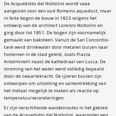
#8 De kerk San Michele in Foro
De kerk San Michele in Foro heeft zijn naam te
danken aan het plein waar deze kerk te vinden is.
Hier bevond zich een Romeins forum. Voor de
inwoners van Lucca is dit een belangrijke plek,
aangezien op dit plein veel handel gedreven is,
politici hun werk verrichten en toespraken
gegeven worden. Het standbeeld tegenover de
kerk is een eerbetoon aan een belangrijke politici
uit de 16e eeuw, genaamd Francesco
Burlamacch.
De kerk heeft een indrukwekkende voorgevel. Er is
dan ook veel meer aandacht besteed aan de
voorgevel dan aan de rest van de kerk. De bouw