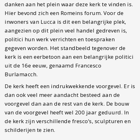
#9 Ga shoppen in de leuke
winkelstraat van Lucca
Tussen de vele bezienswaardigheden loopt de
winkelstraat van Lucca, genaamd Villa Fillungo.
De straat is autovrij de heeft een gezellige
uitstraling tussen als de oude gebouwen. In deze
straat liggen veel bekende winkels, maar ook
kleine boetiek winkels met veel Italiaans design.
In de zijstraatjes van deze winkelstraat vind je
veel delicatessen, zoals olijfolie, kastanjetaart,
verse pasta, vleeswaren, kaas, wijn en heerlijk ijs
bij
Gelateria Anfiteatro Lucca
.
#10 De San Frediano basiliek en
haar gezellige pleintje
Deze kerk is een van de meest bezochte kerken