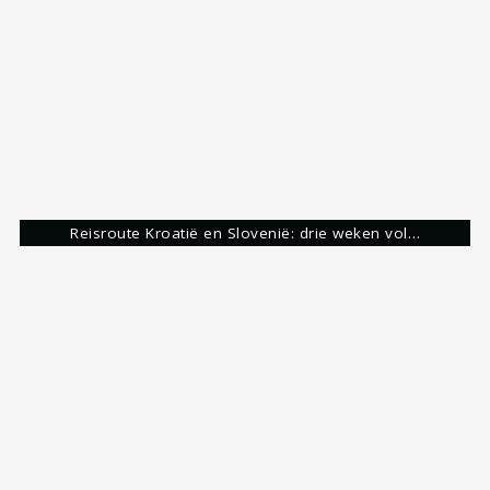
Amfitheater
Lucca
Pisa
Share:
Roy Eijgelshoven
Reisgek & Blogger
Ongeveer 10 jaar geleden ben ik verliefd
geworden op het verkennen van het meest