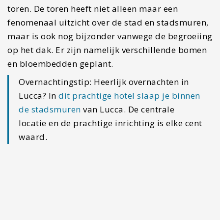
#4 Heerlijk ijs bij
Gelateria
Anfiteatro Lucca
In Italië moet je minimaal een gelato per dag
eten. Ook in Lucca hebben ze weer verrukkelijk
ijs. In de bekende winkelstraat direct naast het
Anfiteatro ligt
dit kleine ijszaakje.
Volgens velen
krijg je hier het lekkerste ijs van de stad. Zelf ben
ik helemaal gek op het Pistache ijs uit dit kleine
zaakje. Ze hebben genoeg keuze en eigenlijk kun
je hier geen verkeerde keuze maken.