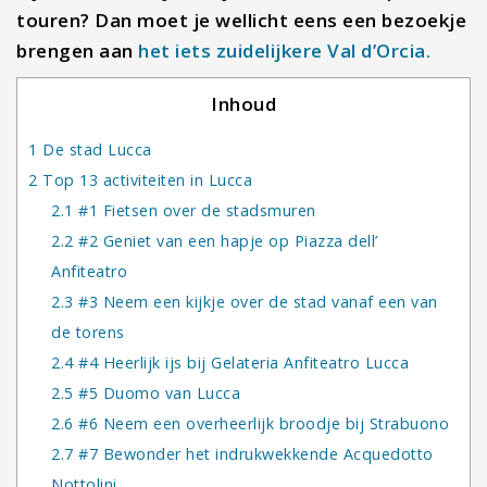
touren? Dan moet je wellicht eens een bezoekje
brengen aan
het iets zuidelijkere Val d’Orcia.
Inhoud
1
De stad Lucca
2
Top 13 activiteiten in Lucca
2.1
#1 Fietsen over de stadsmuren
2.2
#2 Geniet van een hapje op Piazza dell’
Anfiteatro
2.3
#3 Neem een kijkje over de stad vanaf een van
de torens
2.4
#4 Heerlijk ijs bij Gelateria Anfiteatro Lucca
2.5
#5 Duomo van Lucca
2.6
#6 Neem een overheerlijk broodje bij Strabuono
2.7
#7 Bewonder het indrukwekkende Acquedotto
Nottolini