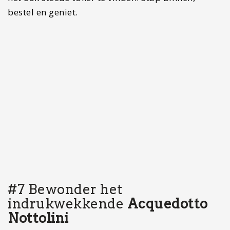
het metaal mogelijk te maken als reactie op
temperatuurveranderingen.
Er zijn verschillende wandelroutes in het gebied
van de Acquedotto del Nottolini, waaronder een
die begint bij de bronnen die het systeem van
water voorzien. Dit pad volgt het aquaduct zelf.