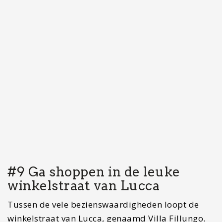
van Lucca en staat aan het gezellige pleintje San
Frediano. De kerk is in de 12e eeuw gebouwd en
heeft een indrukwekkende voorgevel met gouden
mozaïeken. Veel bezoekers komen vooral voor de
binnenkant van de kerk. Zoals in veel kerken in
Lucca is ook deze voorzien van veel wit marmer.
Er zijn ook Romeinse resten in de kerk te vinden
die afkomstig zijn uit het dichtbijgelegen
amfitheater. Verder zijn er verschillende
kapelletjes, schilderijen, religieuze
kunstvoorwerpen en grafstenen te vinden.
Het ernaast gelegen plein is ook het bezoeken
waard. Hier kun je heerlijk genieten van een
drankje en een verrukkelijke bruschetta. Neem
een boek mee, neem een wijntje en geniet van de