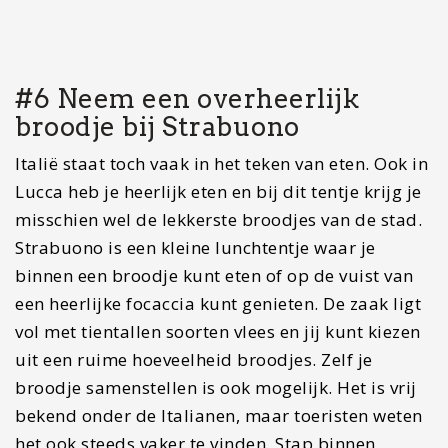
#7 Bewonder het
indrukwekkende
Acquedotto
Nottolini
De Acquedotto del Nottolini wordt vaak
aangezien voor een oud Romeins aquaduct, maar
in feite begon de bouw in 1823 volgens het
ontwerp van de architect Lorenzo Nottolini en
ging door tot 1851. De bogen zijn voornamelijk
gemaakt van baksteen. Vanuit de San Concordio-
tank werd drinkwater door metalen buizen naar
fonteinen in de stad geleid, zoals Piazza
Antelminelli naast de kathedraal van Lucca. De
stroming van het water werd volledig bepaald
door de zwaartekracht. De ijzeren buizen zijn
ontworpen om uitzetting en samentrekking van