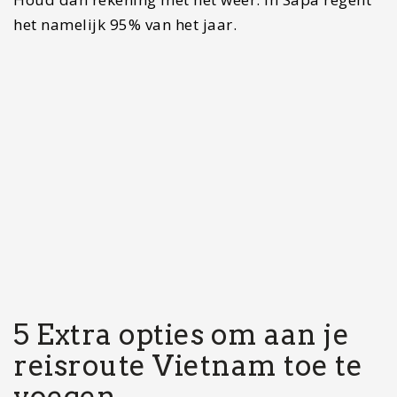
Ha Giang is een van de mooiste gebieden van
Vietnam. Het ligt aan de grens van Vietnam en
staat bekend vanwege de ongerepte natuur. Je
vindt hier prachtige bergen, groene valleien en
mooie heuvels. De Ha Giang Loop is een route die
door dit veelzijdige gebied gaat. Wanneer je het
gebied wil bezoeken, kun je dit het beste op een
scooter of motor doen. Wil je niet zelf rijden? Dan
kun je altijd ervoor kiezen om een tour te boeken
en bij iemand achter op de scooter te gaan.
#2 Con Dao
Vietnam heeft ook prachtige stranden en plekken
waar je fantastisch kunt duiken. Con Dao is zo een
plek waar je prachtige afgelegen stranden vindt.