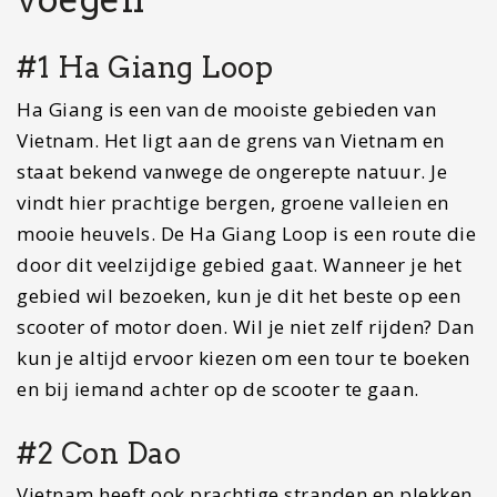
Het is nog een ontzettend rustig gebied en er zijn
hier maar weinig toeristen te vinden. Wil je even
genieten van de rust, kom dan naar dit plekjes
waar je nog het authentieke vissersleven kunt
ervaren.
#3 Mai Chau
Mai Chau wordt ook wel als het broertje van Sapa
gezien. Veel reizigers die vinden dat Sapa te ver
weg ligt, brengen een bezoekje aan Mai Chau.
Mai Chau is een van de mooiste valleien in heel
Vietnam. Je loopt of fietst hier tussen de
prachtige rijstvelden. Mai Chau zelf is de
vertrekhaven van je bezoek aan deze vallei.
#4 Cao Bang