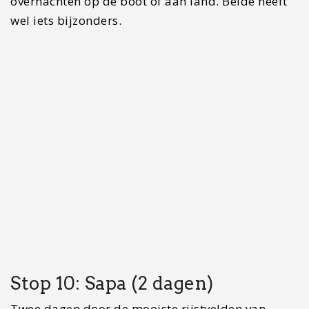
door de rijstvelden. Het gebied ligt hoger in de
bergen en ligt op een aantal uurtjes rijden met de
bus vanuit Hanoi. Wandelend door de groene
rijstvelden, watervallen oversteken en genieten
van de mooiste uitzichten, zijn dagelijkse
bezigheden in dit gebied. In een twee of drie
daagse tour loop jij langs de mooiste plekjes van
dit gebied. Je zult in een van de lodges slapen en
heerlijk wakker worden in de natuur.
Met onze
gids
hebben wij bij locals gegeten, die een
uitgebreide maaltijd voor ons gemaakt hebben.
Je kunt er natuurlijk ook voor kiezen om in een
restaurantje te eten. Ga je dit gebied bezoeken?
Houd dan rekening met het weer. In Sapa regent
het namelijk 95% van het jaar.