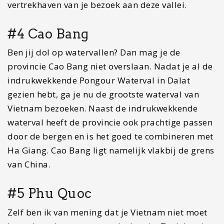
Phu Quoc. Het ligt op de grens met Cambodja.
Phu Quoc is goed te combineren met
bovenstaande route. Er liggen hier verschillende
resorts, maar er zijn ook verschillende plekken
waar geen resorts te vinden zijn.
Hoe reizen door
Vietnam?
Ben je opzoek naar praktische informatie over
Vietnam?
In deze blog
staat alles wat je moet
weten voordat je Vietnam zult bezoeken.
Wanneer je Vietnam bezoekt, kun je op
verschillende manieren reizen. De vier bekendste
manieren zijn toch wel de bus, trein, motor of per
vliegtuig. Elke manier van reizen heeft natuurlijk