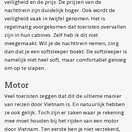
ongelukken met motorrijders, aangezien de
rijstijl in Vietnam heel anders is. Kies je er toch
voor om met de motor te reizen? Check dan de
motor goed voordat je hem koopt op
mankementen. Met de motor kun je natuurlijk
wel door de mooiste passen rijden.
Vliegtuig
Dit is waarschijnlijk de snelste en misschien
meest comfortabele manier van reizen.
Desondanks beveel ik jou niet aan om met een
vliegtuig te reizen. Het vliegtuig beperkt je
namelijk in de plekken die je kunt bezoeken. De
reizigers die ervoor kiezen om met het vliegtuig
door Vietnam te reizen, kiezen er doorgaans voor
om HCMC, Hoi An en Hanoi te bezoeken. Ga jij