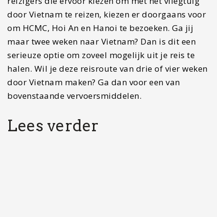
Reisroute Kroatië en Slovenië: drie weken vol…
Isla Mujeres: een volledige reisgids voor dit…