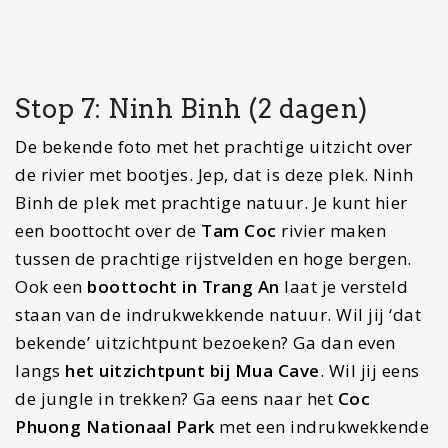
De hoofdstad van Vietnam is een van de leukere
centrums van alle steden in Vietnam en mag
natuurlijk niet missen in deze reisroute door
Vietnam. In deze stad hangt een heerlijke sfeer en
is het vooral erg groen. Het grote
Hoan Kien Lake
is dan ook het oogappeltje van de stad. Geniet
hier even van de rust, bekijk de
Den Ngoc Son
pagode
en ontmoet de locals. Dichtbij het meer
ligt het
City View Café
. Vanuit hier kun je ook
over de stad en het meer kijken. Proef zeker een
eggcoffe
dat hier in deze stad ontstaan is. Deze
koffie met ei, klinkt een beetje gek, is ontzettend
lekker. Je kunt in deze stad ook de volgende twee
stops boeken. Ook kun je
online boeken
.