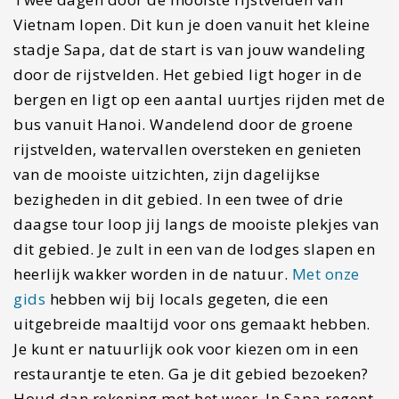
5 Extra opties om aan je
reisroute Vietnam toe te
voegen
#1 Ha Giang Loop