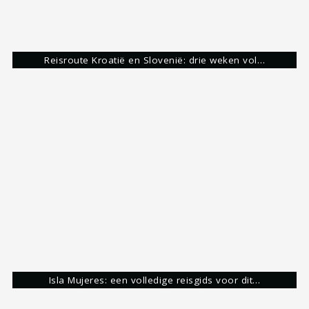
Voorbereiding voor Bali: 15 tips die je moet weten…
Ha Long Bay
Hai Van Pass
Hanoi
Ho Chi Minh Stad
Vietnam
Share: