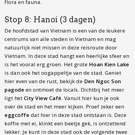
Stop 9: Ha Long Bay (2 dagen)
Daar is die dan: Een van de 7 natuurwonderen
van deze wereld en wellicht het hoogtepunt van
deze reisroute door Vietnam. Welkom bij het
mooiste natuurgebied van Vietnam. Rotsen
steken hier uit het water en met een boot vaar jij
door dit prachtige gebied. Ondertussen neem jij
de mooiste duik van je leven en ga je met een
kajak door een gebied kajakken waar geen boten
of andere mensen komen. Eenmaal door een
kleine grot kom je op een open vlakte en lijk je
wel een mier tussen de enorme bergen. Zo intens
indrukwekkend! Je kunt ervoor kiezen om te
overnachten op de boot of aan land. Beide heeft
wel iets bijzonders.