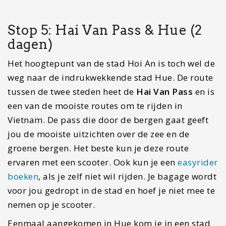
groene bergen. Het beste kun je deze route
ervaren met een scooter. Ook kun je een
easyrider
boeken
, als je zelf niet wil rijden. Je bagage wordt
voor jou gedropt in de stad en hoef je niet mee te
nemen op je scooter.
Eenmaal aangekomen in Hue kom je in een stad
met ongelofelijk veel cultuur, historie en heerlijk
eten. De stad wordt vaak overgeslagen, maar dat
vind ik ontzettend jammer. Hue is de voormalige
keizerlijke hoofdstad van Vietnam. De
Citadel van
Hue
is de grootste trekpleister van Hue. Het heeft
enorm geleden tijdens de Vietnam Oorlog, maar
het is nog steeds indrukwekkend om te bezoeken.
Stop 6: Phong Nha (3 dagen)