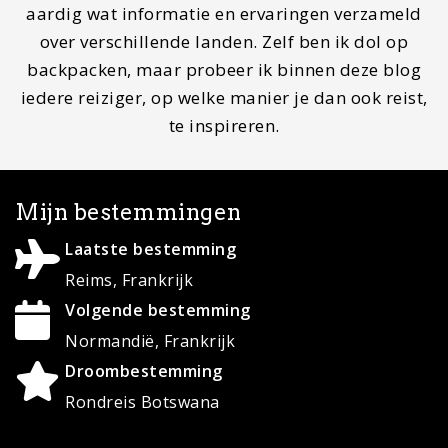
opnemen, stuur dan een mail naar
info@mapscratcher.nl
of neem contact op via een van
onze social media kanalen.
Zoeken
Search
for:
© Copyright 2020 ·
MapScratcher.nl