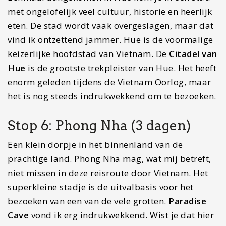
Een klein dorpje in het binnenland van de
prachtige land. Phong Nha mag, wat mij betreft,
niet missen in deze reisroute door Vietnam. Het
superkleine stadje is de uitvalbasis voor het
bezoeken van een van de vele grotten.
Paradise
Cave
vond ik erg indrukwekkend. Wist je dat hier
de grootste grot van de wereld ligt? Ook jij kunt
een aantal grotten bezoeken met een tour. Wil je
een tour boeken? Dan kan dat eenvoudig in je
hostel of hotel
. Ook kun je de indrukwekkende
botanische tuin
bezoeken. Daarnaast zou ik voor
een dag een scooter huren en door dit gebied
crossen. Ga dan ook even langs de
Duck Stop
en
maak kennis met tientallen eenden.