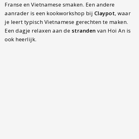
Franse en Vietnamese smaken. Een andere
aanrader is een kookworkshop bij
Claypot
, waar
je leert typisch Vietnamese gerechten te maken.
Een dagje relaxen aan de
stranden
van Hoi An is
ook heerlijk.
Stop 5: Hai Van Pass & Hue (2
dagen)
Het hoogtepunt van de stad Hoi An is toch wel de
weg naar de indrukwekkende stad Hue. De route
tussen de twee steden heet de
Hai Van Pass
en is
een van de mooiste routes om te rijden in
Vietnam. De pass die door de bergen gaat geeft
jou de mooiste uitzichten over de zee en de