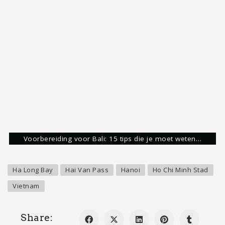
Roy Eijgelshoven
Reisgek & Blogger
Ongeveer 10 jaar geleden ben ik verliefd
geworden op het verkennen van het meest
dierbare geschenk waar wij allemaal gebruik van
mogen maken. Een stage in Australië, vervolgd
door een reis door Nieuw-Zeeland en Australië,
heeft mij aangestoken met de reizigersziekte.
Vervolgens heb ik veel landen mogen bezoeken en
aardig wat informatie en ervaringen verzameld
over verschillende landen. Zelf ben ik dol op