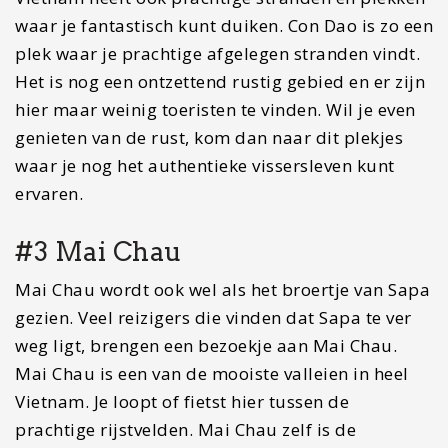
Ben jij dol op watervallen? Dan mag je de
provincie Cao Bang niet overslaan. Nadat je al de
indrukwekkende Pongour Waterval in Dalat
gezien hebt, ga je nu de grootste waterval van
Vietnam bezoeken. Naast de indrukwekkende
waterval heeft de provincie ook prachtige passen
door de bergen en is het goed te combineren met
Ha Giang. Cao Bang ligt namelijk vlakbij de grens
van China.
#5 Phu Quoc
Zelf ben ik van mening dat je Vietnam niet moet
bezoeken als zon en strandvakantie. Toch kun je
ook hier prachtige stranden vinden. De meest
bekende en mooiste stranden vind je dan ook in