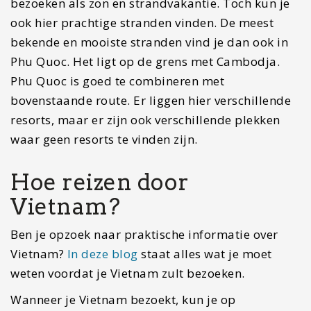
zijn voor- en nadelen. Hieronder een korte
beschrijving van de voor- en nadelen:
(Slaap)bus
De bus is duidelijk de goedkoopste manier om te
reizen door Vietnam. Voor een paar tientjes reis
jij door het hele land. Een aantal
voordelen
zijn
o.a. de flexibiliteit van reizen. Ze hanteren een
soort hop-on – hop-off systeem, waardoor je bij
vrijwel alle plekjes in Vietnam kunt stoppen. Ga jij
drie weken of meer reizen door Vietnam, dan is
dit een serieuze optie, aangezien je dan veel
kleinere plekjes kunt bezoeken. De bus reist ook
vaak in de nacht, waardoor je geen tijd verspilt en
de volgende ochtend uitgerust op je bestemming