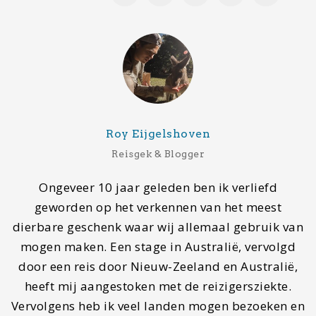
backpacken, maar probeer ik binnen deze blog
iedere reiziger, op welke manier je dan ook reist,
te inspireren.
Mijn bestemmingen
Laatste bestemming
Reims, Frankrijk
Volgende bestemming
Normandië, Frankrijk
Droombestemming
Rondreis Botswana
Contact
Wil je gastblogger worden of contact met ons