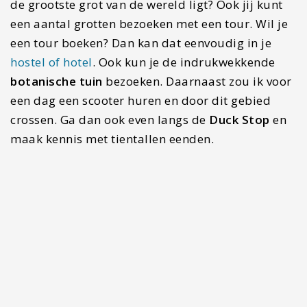
Stop 7: Ninh Binh (2 dagen)
De bekende foto met het prachtige uitzicht over
de rivier met bootjes. Jep, dat is deze plek. Ninh
Binh de plek met prachtige natuur. Je kunt hier
een boottocht over de
Tam Coc
rivier maken
tussen de prachtige rijstvelden en hoge bergen.
Ook een
boottocht in Trang An
laat je versteld
staan van de indrukwekkende natuur. Wil jij ‘dat
bekende’ uitzichtpunt bezoeken? Ga dan even
langs
het uitzichtpunt bij Mua Cave
. Wil jij eens
de jungle in trekken? Ga eens naar het
Coc
Phuong Nationaal Park
met een indrukwekkende
flora en fauna.
Stop 8: Hanoi (3 dagen)