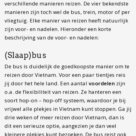
aan komt. De bus heeft ook een aantal
nadelen
.
Zo zijn de slaapplekken gemaakt voor de lengte
van Vietnamezen. Ben je langer dan 1,80 meter,
dan kan het zijn dat je niet optimaal in de tubes
past, waar je in moet slapen.
(Nacht)trein
Je kunt er ook voor kiezen om de trein te pakken,
die vaak in de nacht reist.
Voordelen
van de
nachttrein zijn dat je in een bed kunt slapen in de
trein. Je komt daarbij uitgerust aan op je
bestemming en je slaapt met maximaal vier
mensen in een ruimte. Mogelijk
nadelen
zijn de
veiligheid en de prijs. De prijzen van de
nachttrein zijn duidelijk hoger. Ook wordt de
veiligheid vaak in twijfel genomen. Het is