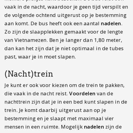
regelmatig voorgekomen dat toeristen overvallen
zijn in hun cabines. Zelf heb ik dit niet
meegemaakt. Wil je de nachttrein nemen, zorg
dan dat je een softsleeper boekt. De softsleeper is
namelijk niet heel soft, maar comfortabel genoeg
om op te slapen.
Motor
Veel toeristen zeggen dat dit de ultieme manier
van reizen door Vietnam is. En natuurlijk hebben
ze ook gelijk. Toch zijn er zaken waar je rekening
mee moet houden bij het rijden van een motor
door Vietnam. Ten eerste ben je niet verzekerd,
wanneer je geen motorrijbewijs in Nederland
hebt. Ook gebeuren er ontzettend veel