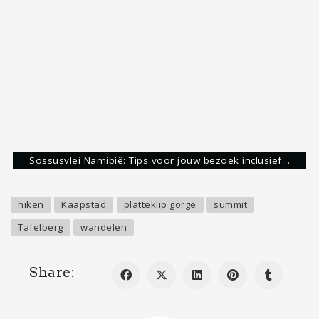
Sossusvlei Namibië: Tips voor jouw bezoek inclusief…
hiken
Kaapstad
platteklip gorge
summit
Tafelberg
wandelen
Share:
Stijn Nooteboom
Avonturier & Storyteller