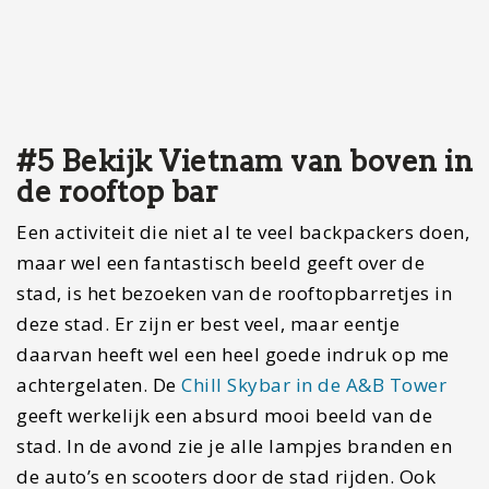
Een activiteit die niet al te veel backpackers doen,
maar wel een fantastisch beeld geeft over de
stad, is het bezoeken van de rooftopbarretjes in
deze stad. Er zijn er best veel, maar eentje
daarvan heeft wel een heel goede indruk op me
achtergelaten. De
Chill Skybar in de A&B Tower
geeft werkelijk een absurd mooi beeld van de
stad. In de avond zie je alle lampjes branden en
de auto’s en scooters door de stad rijden. Ook
heeft de bar heerlijke muziek. De bar is redelijk
prijzig, zeker voor een backpacker. Ik zou zeggen,
kijk een avond niet al te veel naar het geld en
geniet van een paar drankjes hierboven. Je gaat
hier geen spijt van krijgen. Kleed je een avond
netjes en geniet hiervan.
Een andere aanrader is de hoogste bar van