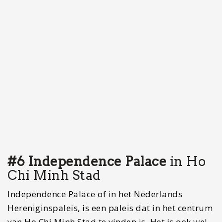
tussen 1962 en 1966 gebouwd en staat op de
plek van het voormalige Norodompaleis dat
gebouwd werd door de Fransen tijdens de Franse
Revolutie.
Tijdens de Vietnamoorlog was dit gebouw het
presidentieel paleis van Vietnam. Dit is ook de
plek waar het einde van de Vietnamoorlog werd
ingeluid met de val van Saigon. Dit gebeurde
doordat een Vietnamese tank de hekken van het
paleis binnenstormde en de vlag van het
Saigonregime van het dak gehaald werd en de
president gearresteerd werd.
Deze rijke historie heeft ervoor gezorgd dat dit
tegenwoordig een toeristische trekpleister
geworden is. Binnen kun je verschillende zalen