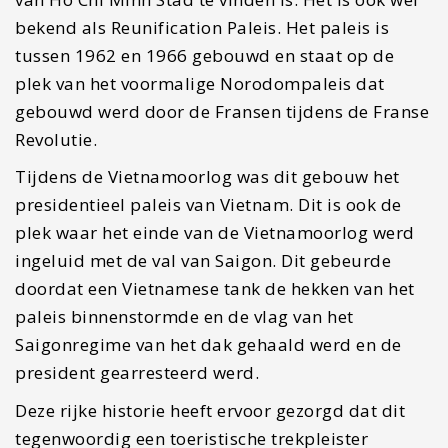
bekijken waar nog steeds het interieur van de
jaren 60 en 70 te bewonderen valt. Ook kun je een
bezoekje brengen aan de bunker, die is. namelijk
ook geopend voor toeristen.
Ben jij op reis in Azië en ga je ook nog even
langs Indonesië. Vergeet dan niet
deze
pareltjes op Lombok
te bezoeken. Of ga even
een kijkje nemen bij de
Komodo National
Park
.
Lees verder