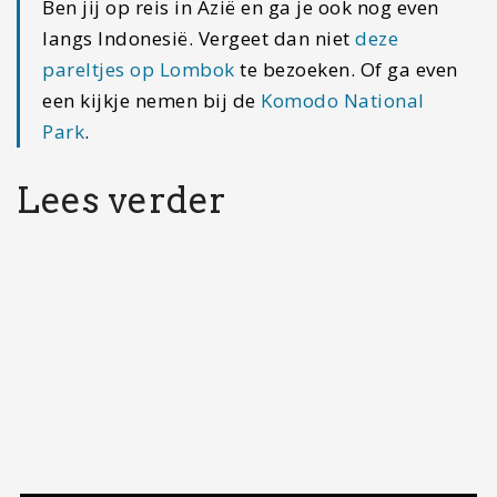
Voorbereiding voor Bali: 15 tips die je moet weten…
Cu Chi Tunnels
Ho Chi Minh Stad
Mekong Delta
Rooftop bar
Saigon
Streedfood
Vietnam
War Remnants Museum