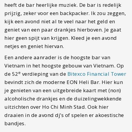
Vietnam in het hoogste gebouw van Vietnam. Op
e
de 52
verdieping van de
Bitexco Financial Tower
bevindt zich de moderne EON Heli Bar. Hier kun
je genieten van een uitgebreide kaart met (non)
alcoholische drankjes en de duizelingwekkende
uitzichten over Ho Chi Minh Stad. Ook hier
draaien in de avond dj’s of spelen er akoestische
bandjes.
#6 Independence Palace
in Ho
Chi Minh Stad
Independence Palace of in het Nederlands
Hereniginspaleis, is een paleis dat in het centrum
van Ho Chi Minh Stad te vinden is. Het is ook wel
bekend als Reunification Paleis. Het paleis is