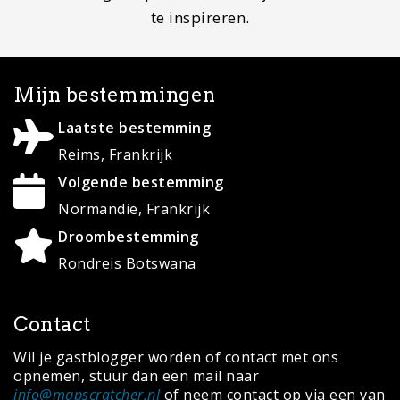
© Copyright 2020 ·
MapScratcher.nl