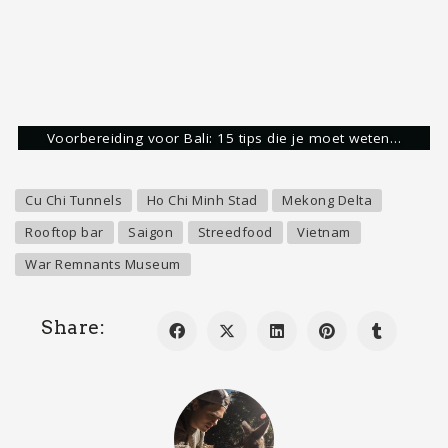
Vervolgens heb ik veel landen mogen bezoeken en
aardig wat informatie en ervaringen verzameld
over verschillende landen. Zelf ben ik dol op
backpacken, maar probeer ik binnen deze blog
iedere reiziger, op welke manier je dan ook reist,
te inspireren.
Mijn bestemmingen
Laatste bestemming
Reims, Frankrijk
Volgende bestemming
Normandië, Frankrijk
Droombestemming
Rondreis Botswana