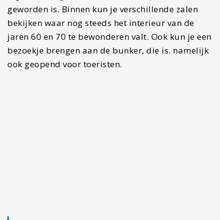
Reisroute Kroatië en Slovenië: drie weken vol…
Wat te doen in Newcastle: 26x de leukste…