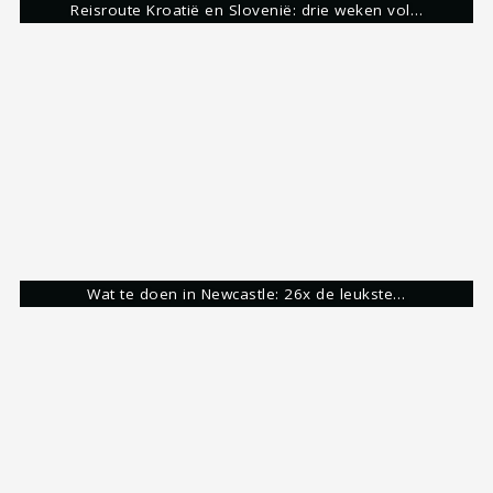
Share:
Roy Eijgelshoven
Reisgek & Blogger
Ongeveer 10 jaar geleden ben ik verliefd
geworden op het verkennen van het meest
dierbare geschenk waar wij allemaal gebruik van
mogen maken. Een stage in Australië, vervolgd
door een reis door Nieuw-Zeeland en Australië,
heeft mij aangestoken met de reizigersziekte.