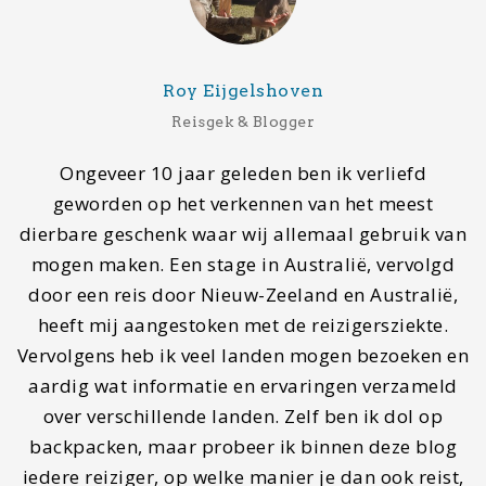
Contact
Wil je gastblogger worden of contact met ons
opnemen, stuur dan een mail naar
info@mapscratcher.nl
of neem contact op via een van
onze social media kanalen.
Zoeken
Search
for: