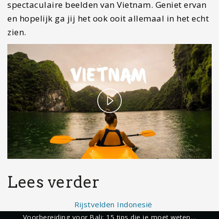
spectaculaire beelden van Vietnam. Geniet ervan
en hopelijk ga jij het ook ooit allemaal in het echt
zien.
P
l
a
y
Lees verder
V
Voorbereiding voor Bali: 15 tips die je moet weten…