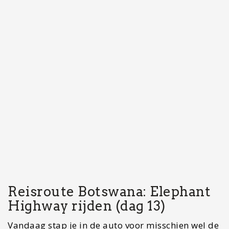
Als laatste in het rijtje van deze reisroute staat
Chobe National Park. Wie op Safari wil? Dit is
een
van de goedkoopste en beste plekken om dat te
doen
. Het leuke aan Chobe National Park is dat je
zowel game drives als river cruises kan
combineren. Het park heeft vier verschillende
ecosystemen wat het zeer divers maakt en het
heeft ook nog eens een van de grootste dichtheid
van wilde dieren van Afrika.
Geen zin in om je hele reis zelf uit te
stippelen.
Djoser
en
Sawadee
bieden gave
rondreizen aan en ook
afrikareisopmaat.nl
kan je helpen jouw droomreis te boeken.