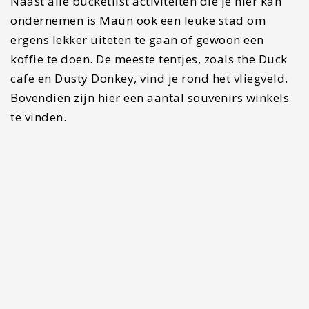
Naast alle bucketlist activiteiten die je hier kan
ondernemen is Maun ook een leuke stad om
ergens lekker uiteten te gaan of gewoon een
koffie te doen. De meeste tentjes, zoals the Duck
cafe en Dusty Donkey, vind je rond het vliegveld.
Bovendien zijn hier een aantal souvenirs winkels
te vinden.
Makgadikgadi zoutpannen (dag
9-10)
Om de zoutpannen te bereiken zal je eerst een
stuk van zeker twee uur moeten rijden. Een
reisdag klinkt zo negatief maar in Botswana is
dat zeker geen straf. In dit ritje is de kans dat je
wilde dieren langs de weg ziet zeer aanwezig. Wat