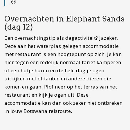
Highway rijden (dag 13)
Vandaag stap je in de auto voor misschien wel de
meest bijzondere autoweg ter wereld, de
Elephant Highway. Deze weg loopt van Nata
richting de Zambiaanse grens bij Kasane. Houd je
ogen open want olifanten en andere grote
zoogdieren spotten is hier goed te doen.
Onderweg krijg je ook regelmatig de
waarschuwing dat je voorzichtig moet zijn met
buiten zijn i.v.m. de wilde dieren. Toch kan een
foto met het wegbord, pas op voor olifanten niet
ontbreken.
Chobe Nationaal Park (dag 14-
16)