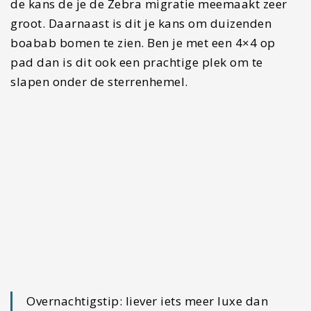
wildkamperen, slaap dan in Planet Boabab
in het kleine dorpje Gweta.
Nata Bird Sanctuary (dag 11)
Wie naar het Afrikaanse continent reist doet dat
waarschijnlijk niet hoofdzakelijk voor de vogels.
Toch is de Nata Bird Sanctuary zeker de moeite
waard om hele bijzondere vogels te spotten. Ga je
in het regenseizoen november-maart dan is de
kans op enorme aantallen vogels het grootst.
Overnachtigstip Nata: Als slaapplek kan ik
zeker
Eselbe Backpackers Camp
aanraden.
Ontmoet andere reizigers en als je geen zin
hebt om te komen kun je ook mee eten. Ohw
en ze hebben Galogo’s oftewel bushbabies.
🙂