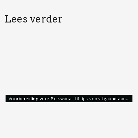
Sossusvlei Namibië: Tips voor jouw bezoek inclusief…
big five
chobe national park
okavango delta
Share:
Stijn Nooteboom
Avonturier & Storyteller
Hoi,
Mijn naam is Stijn. Waarschijnlijk net als jij gek