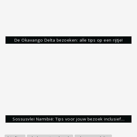
op het ontdekken van de mooiste plekjes op deze
aardbol. Dit doe ik zelf graag op de fiets of te
voet maar ook als reisbegeleider bij Flowreizen
krijg ik de kans om de wereld te ontdekken. Mijn
avonturen deel ik graag met jullie via de blogs op
mapscratcher.nl. Hopelijk kan ik jou inspireren
met plekjes waar jezelf nog niet aan hebt
gedacht. Heb je vragen, stel ze gerust. :)
Mijn bestemmingen
Laatste bestemming
Reims, Frankrijk
Volgende bestemming
Normandië, Frankrijk