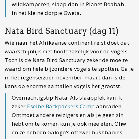
Overnachten in Elephant Sands
(dag 12)
Een overnachtingstip als dagactiviteit? Jazeker.
Deze aan het waterplas gelegen accommodatie
met restaurant is een hoogtepunt op zich. Je kan
hier tegen een redelijk normaal tarief kamperen
of een hutje huren en de hele dag je ogen
uitkijken met olifanten en andere dieren die
komen en gaan. Plof neer op het terras van het
restaurant en kijk je ogen uit. Deze
accommodatie kan dan ook zeker niet ontbreken
in jouw Botswana reisroute.
Reisroute Botswana: Elephant