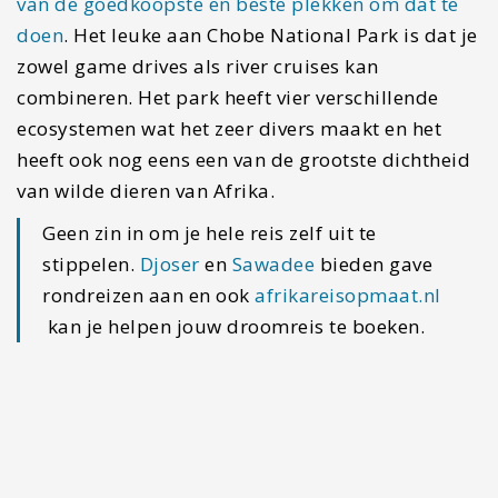
De hoofdstad Gabarone
Een hoofdstad van een land is altijd iets
bijzonders en ook in Botswana is dat het geval.
Zeker omdat dit land niet echt veel grote steden
kent. En zelfs dat is relatief aangezien het een
stuk kleiner is dan Utrecht. Als je op Gabarone
vliegt of vanuit Zuid-Afrika het land binnenkomt
dan zou ik een bezoek aan deze stad zeker
aanraden.
Een aantal prachtige
accommodaties
Een groot aantal gave accommodaties staat niet
in deze reisroute door Botswana. Heb je meer tijd
en soms ook geld om extra herinneringen toe te