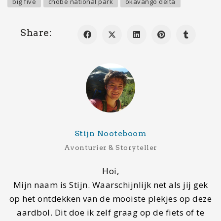
Droombestemming
Rondreis Botswana
Contact
Wil je gastblogger worden of contact met ons
opnemen, stuur dan een mail naar
info@mapscratcher.nl
of neem contact op via een van
onze social media kanalen.
Zoeken
Search
for: