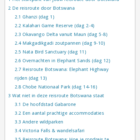
2
De reisroute door Botswana
2.1
Ghanzi (dag 1)
2.2
Kalahari Game Reserve (dag 2-4)
2.3
Okavango Delta vanuit Maun (dag 5-8)
2.4
Makgadikgadi zoutpannen (dag 9-10)
2.5
Nata Bird Sanctuary (dag 11)
2.6
Overnachten in Elephant Sands (dag 12)
2.7
Reisroute Botswana: Elephant Highway
rijden (dag 13)
2.8
Chobe Nationaal Park (dag 14-16)
3
Wat niet in deze reisroute Botswana staat
3.1
De hoofdstad Gabarone
3.2
Een aantal prachtige accommodaties
3.3
Andere wildparken
3.4
Victoria Falls & wandelsafari
3.5
Reisroute Botswana: Hoe je rondreis te