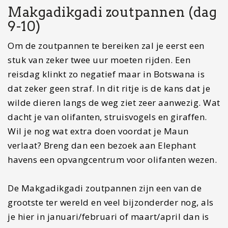
dacht je van olifanten, struisvogels en giraffen.
Wil je nog wat extra doen voordat je Maun
verlaat? Breng dan een bezoek aan Elephant
havens een opvangcentrum voor olifanten wezen.
De Makgadikgadi zoutpannen zijn een van de
grootste ter wereld en veel bijzonderder nog, als
je hier in januari/februari of maart/april dan is
de kans de je de Zebra migratie meemaakt zeer
groot. Daarnaast is dit je kans om duizenden
boabab bomen te zien. Ben je met een 4×4 op
pad dan is dit ook een prachtige plek om te
slapen onder de sterrenhemel.
Overnachtigstip: liever iets meer luxe dan