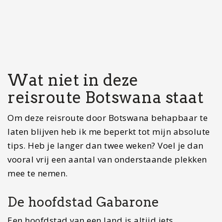
voegen aan jouw Botswana ervaring dan kan ik
zeker aanraden om bijvoorbeeld in de Okavango
Delta te overnachten en je erheen te laten vliegen
of een luxe overnachting in een wildpark.
Andere wildparken
Naast de Okavango Delta, Kalahari woestijn en
Chobe National Park zijn er nog veel meer
wildparken die het bezoeken waard zijn. Rijd je
bovengenoemde reisroute door Botswana dan
zijn er nog tientallen opties voor het spotten van
wilde dieren. Heb je een Four wheel Drive dan
kun je bovendien zelf rijden door Chobe National
Park en er extra lang verblijven.