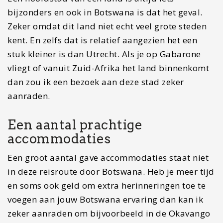
Victoria Falls & wandelsafari
Ben je in Kazangula sla dan ook zeker ook
de
Victoria Falls
niet over. Deze liggen welliswaar in
Zambia en Zimbabwe maar binnen dag zijn die
prima te bereiken. Nog langer de tijd ga dan ook
op een
wandelsafari op zoek naar de neushoorn
in Mosi-oa-Tunya Nationaal Park
.