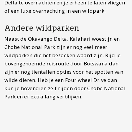
Reisroute Botswana: Hoe je
rondreis te volbrengen
Om deze reisroute door Botswana te kunnen
volgen zou ik aanraden een 4×4 met daktent te
huren, bijvoorbeeld via
sunnycars.com
Dit geeft
je veruit de meeste mogelijkheden en de optie om
onder een verlaten sterrenhemel te slapen, door
wildparken te rijden en de zoutpannen te
bezoeken.