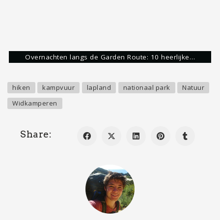
Stijn Nooteboom
Avonturier & Storyteller
Hoi,
Mijn naam is Stijn. Waarschijnlijk net als jij gek
op het ontdekken van de mooiste plekjes op deze
aardbol. Dit doe ik zelf graag op de fiets of te
voet maar ook als reisbegeleider bij Flowreizen
krijg ik de kans om de wereld te ontdekken. Mijn
avonturen deel ik graag met jullie via de blogs op
mapscratcher.nl. Hopelijk kan ik jou inspireren
met plekjes waar jezelf nog niet aan hebt
gedacht. Heb je vragen, stel ze gerust. :)