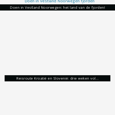
Doen in Vestland Noorwegen: het land van de fjorden!
Reisroute Kroatië en Slovenië: drie weken vol…
Overnachten langs de Garden Route: 10 heerlijke…
hiken
kampvuur
lapland
nationaal park
Natuur
Widkamperen
Share: