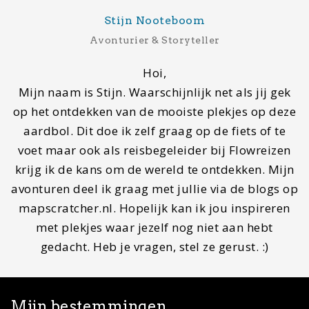
Mijn bestemmingen
Laatste bestemming
Reims, Frankrijk
Volgende bestemming
Normandië, Frankrijk
Droombestemming
Rondreis Botswana
Contact
Wil je gastblogger worden of contact met ons
opnemen, stuur dan een mail naar
info@mapscratcher.nl
of neem contact op via een van
onze social media kanalen.