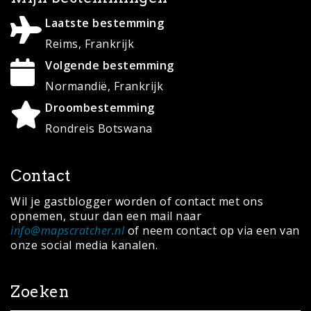
Zoeken
Search
for:
© Copyright 2020 ·
MapScratcher.nl