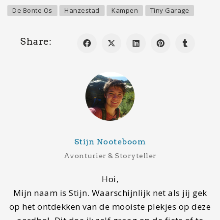
voet maar ook als reisbegeleider bij Flowreizen
krijg ik de kans om de wereld te ontdekken. Mijn
avonturen deel ik graag met jullie via de blogs op
mapscratcher.nl. Hopelijk kan ik jou inspireren
met plekjes waar jezelf nog niet aan hebt
gedacht. Heb je vragen, stel ze gerust. :)
Mijn bestemmingen
Laatste bestemming
Reims, Frankrijk
Volgende bestemming
Normandië, Frankrijk
Droombestemming
Rondreis Botswana