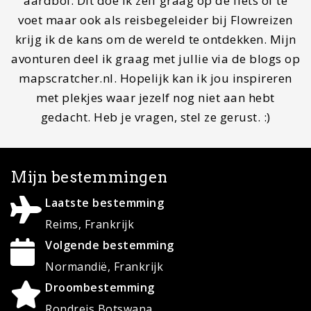
Contact
Wil je gastblogger worden of contact met ons
opnemen, stuur dan een mail naar
info@mapscratcher.nl
of neem contact op via een van
onze social media kanalen.
Zoeken
Search
for: