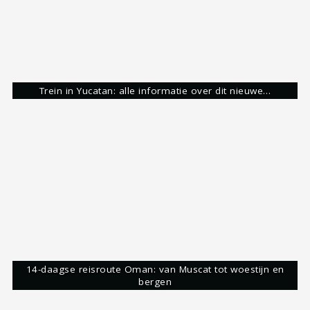
De Bonte Os
Hanzestad
Kampen
Tiny Garage
Share:
Stijn Nooteboom
Avonturier & Storyteller
Hoi,
Mijn naam is Stijn. Waarschijnlijk net als jij gek
op het ontdekken van de mooiste plekjes op deze
aardbol. Dit doe ik zelf graag op de fiets of te