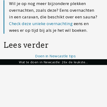
Wil je op nog meer bijzondere plekken
overnachten, zoals deze? Eens overnachten
in een caravan, die beschikt over een sauna?
Check deze unieke overnachting
eens en
wees er op tijd bij als je het wil boeken.
Lees verder
Wat te doen in Newcastle: 26x de leukste…
Trein in Yucatan: alle informatie over dit nieuwe…
14-daagse reisroute Oman: van Muscat tot woestijn en bergen