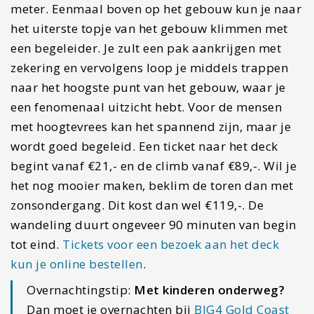
#10 Glow Worm Caves
Eerder hadden we het al over Tamborine
National Park in deze lijst met leuke activiteiten
in of rondom Surfers Paradise. Bij dit nationaal
park ligt ook Mount Tamborine waar je een
fantastisch natuurfenomeen kunt aanschouwen.
In een grot die gemaakt is om glow worms te
beschermen kun je samen met een begeleider op
ontdekkingsreis naar deze lichtgevende
wormpjes. Bij deze tour zul je ook een stukje door
het regenwoud lopen, waarna je vervolgens de
grot zult betreden. De grot is volledig nagemaakt
en er zullen dan ook stalagmieten en stalactieten