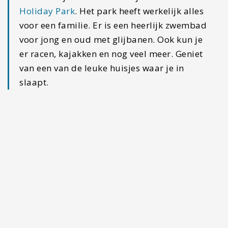
te vinden zijn. Ga naar binnen en geniet van de
duizenden lichtgevende wormpjes. Je kunt
boeken bij
Tamborine Glowworms
en de prijzen
beginnen vanaf 19 AUD.
#11 Dagtrip naar Moreton
Island
Dit is een supermooi eiland dat heel dichtbij
Brisbane en Surfers Paradise ligt.
Australië heeft
fantastische eilanden
en ik raad je aan om deze
wel te bezoeken. Er liggen wrakken van schepen
die gezonken zijn en hier kun je heerlijk
snorkelen. Ook kun je op Moreton Island wilde
dolfijnen ontmoeten. Het eiland heeft nog meer
leuke activiteiten, zoals sandboarden over de