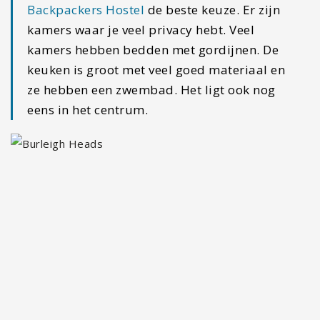
Backpackers Hostel
de beste keuze. Er zijn
kamers waar je veel privacy hebt. Veel
kamers hebben bedden met gordijnen. De
keuken is groot met veel goed materiaal en
ze hebben een zwembad. Het ligt ook nog
eens in het centrum.
#3 Springbrook National Park –
Hinterland
Ze noemen het ook wel ‘het groen achter het
gouden gebied’. De Hinterland is een onwijs groot
groen gebied waarin tropisch regenwoud en