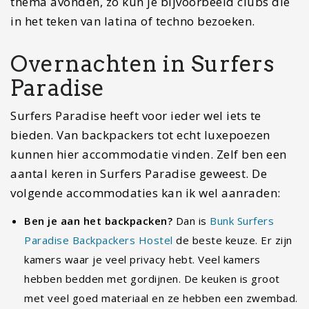
er racen, kajakken en nog veel meer. Geniet van een
van de leuke huisjes waar je in slaapt.
Leuke restaurantjes in
Surfers Paradise
Naast leuke activiteiten heeft Surfers Paradise
heerlijke restaurantjes. In deze stad heeft
McDonalds het altijd erg druk met veel feestende
jongeren. Het heeft ook superleuke restaurantjes
waar je kunt genieten van heerlijk eten en veel
gezelligheid. In Australië vind je veel Aziatische
restaurantjes. Persoonlijk vind ik dat bij Surfers
Paradise ook een echte burger hoort. Longboards
Laidback Eatery & Bar is dan wel een perfecte
keuze. Wil je genieten aan het strand? Kies dan