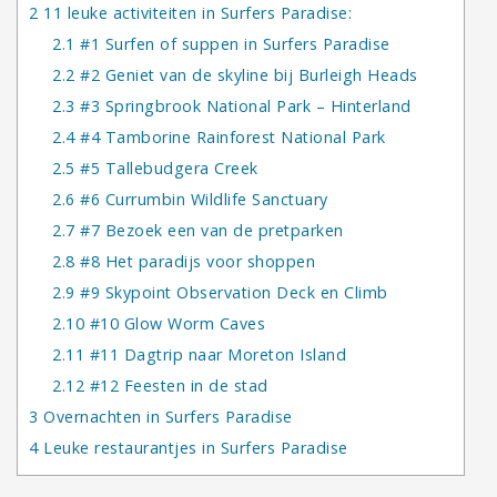
2
11 leuke activiteiten in Surfers Paradise:
2.1
#1 Surfen of suppen in Surfers Paradise
2.2
#2 Geniet van de skyline bij Burleigh Heads
2.3
#3 Springbrook National Park – Hinterland
2.4
#4 Tamborine Rainforest National Park
2.5
#5 Tallebudgera Creek
2.6
#6 Currumbin Wildlife Sanctuary
2.7
#7 Bezoek een van de pretparken
2.8
#8 Het paradijs voor shoppen
2.9
#9 Skypoint Observation Deck en Climb
2.10
#10 Glow Worm Caves
2.11
#11 Dagtrip naar Moreton Island
2.12
#12 Feesten in de stad
3
Overnachten in Surfers Paradise
4
Leuke restaurantjes in Surfers Paradise