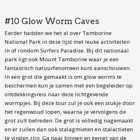
hoge zandduinen, seqway rijden, kajakken en met
een 4×4 over het strand rijden.