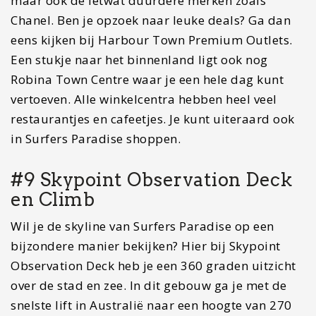
Dan moet je overnachten bij
BIG4 Gold Coast
Holiday Park
. Het park heeft werkelijk alles
voor een familie. Er is een heerlijk zwembad
voor jong en oud met glijbanen. Ook kun je
er racen, kajakken en nog veel meer. Geniet
van een van de leuke huisjes waar je in
slaapt.