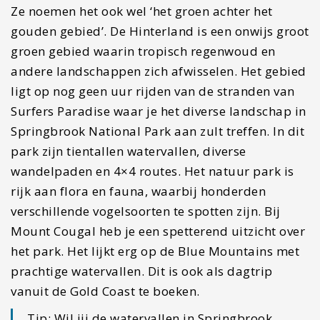
#4 Tamborine Rainforest
National Park
Wil je even het regenwoud induiken? Op 50
minuten rijden vanuit Surfers Paradise vind je dit
paradijsje met fantastische watervallen en
prachtige bomen. Het gebied bestaat uit 14
verschillende secties, waarvan 6 secties
toegankelijk zijn voor toeristen en waar
wandelpaden gemaakt zijn voor bezoekers. Er
zijn hier ook veel verschillende dieren te spotten.
Een van die dieren is de kleine
Roodhalspademelon die familie is van de
kangoeroe en leeft in de bossen. Benieuwd waar