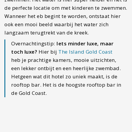
#6 Currumbin Wildlife
Sanctuary
Dit is een van de meest bezochte activiteiten bij
Surfers Paradise. Het sanctuary is een plek waar
je op de foto kunt gaan met een koala,
kangoeroes kunt voeren en de mooiste kleurrijke
vogels zult zien. In dit park leven vooral dieren
die gered zijn, zoals aangeraden kangoeroes of
koala’s die in gevaar waren. Het is het perfecte
uitje om een dag in de natuur van Australië te
duiken. Voor kinderen is dit zeker een aanrader.
Je hebt ongeveer 4 uur nodig om het park te
verkennen en het is dan ook goed te combineren
met het plekje Currumbin.