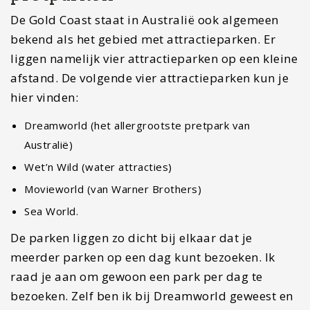
maar ook de ietwat duurdere merken zoals
Chanel. Ben je opzoek naar leuke deals? Ga dan
eens kijken bij Harbour Town Premium Outlets.
Een stukje naar het binnenland ligt ook nog
Robina Town Centre waar je een hele dag kunt
vertoeven. Alle winkelcentra hebben heel veel
restaurantjes en cafeetjes. Je kunt uiteraard ook
in Surfers Paradise shoppen.
#9 Skypoint Observation Deck
en Climb
Wil je de skyline van Surfers Paradise op een
bijzondere manier bekijken? Hier bij Skypoint
Observation Deck heb je een 360 graden uitzicht
over de stad en zee. In dit gebouw ga je met de