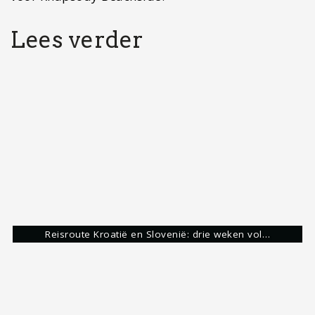
Voorbereiding voor Mexico: Hier moet je allemaal aan
denken!
Australië
Surfen
Surfers Paradise
Share: