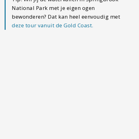
je meer inheemse dieren kunt vinden in Australië?
Lees hier dan eens verder.
Overnachtingstip:
Houd je van luxe?
Dan
kun je terecht bij
het 5-sterren Orchid
Residences
. Hier heb je fenomenale
uitzichten. Het zijn ruime appartementen en
er is een heerlijk zwembad, gym een een
bioscoop aanwezig.
#5 Tallebudgera Creek
Wil je even lekker zwemmen in een gebied zonder
golven, suppen of een dagje vissen? Hier in
Tallebudgera Creek kun je even genieten van de
rust. Deze zoutwaterkreek begint bij Burleigh
Heads en loopt een heel stuk landinwaarts. Een