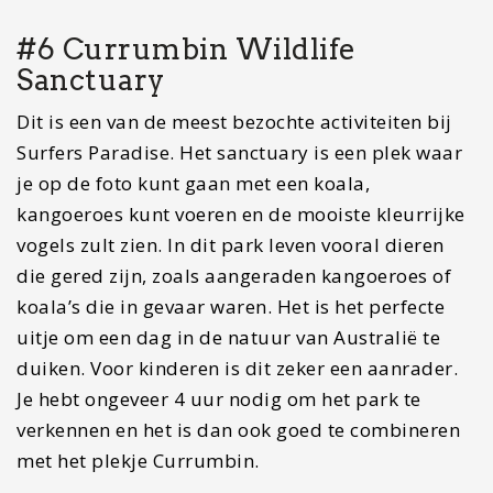
pretparken
De Gold Coast staat in Australië ook algemeen
bekend als het gebied met attractieparken. Er
liggen namelijk vier attractieparken op een kleine
afstand. De volgende vier attractieparken kun je
hier vinden:
Dreamworld (het allergrootste pretpark van
Australië)
Wet’n Wild (water attracties)
Movieworld (van Warner Brothers)
Sea World.
De parken liggen zo dicht bij elkaar dat je
meerder parken op een dag kunt bezoeken. Ik
raad je aan om gewoon een park per dag te