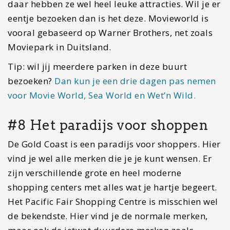
snelste lift in Australië naar een hoogte van 270
meter. Eenmaal boven op het gebouw kun je naar
het uiterste topje van het gebouw klimmen met
een begeleider. Je zult een pak aankrijgen met
zekering en vervolgens loop je middels trappen
naar het hoogste punt van het gebouw, waar je
een fenomenaal uitzicht hebt. Voor de mensen
met hoogtevrees kan het spannend zijn, maar je
wordt goed begeleid. Een ticket naar het deck
begint vanaf €21,- en de climb vanaf €89,-. Wil je
het nog mooier maken, beklim de toren dan met
zonsondergang. Dit kost dan wel €119,-. De
wandeling duurt ongeveer 90 minuten van begin
tot eind.
Tickets voor een bezoek aan het deck
kun je online bestellen
.
Overnachtingstip:
Met kinderen onderweg?