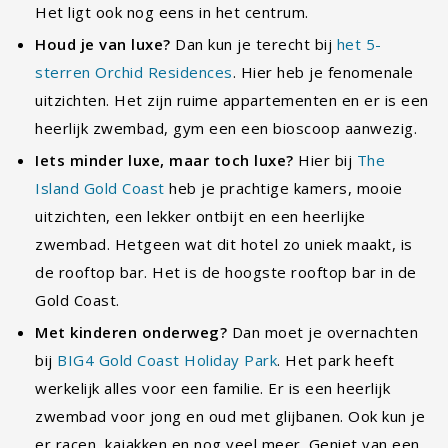
voor Rhapsody Beachside.
Lees verder
Reisroute Kroatië en Slovenië: drie weken vol…