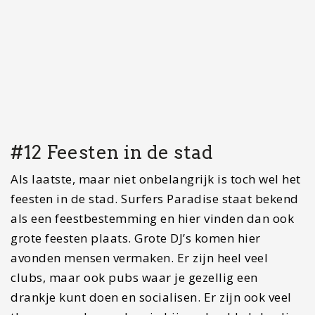
met veel goed materiaal en ze hebben een zwembad.
Het ligt ook nog eens in het centrum.
Houd je van luxe?
Dan kun je terecht bij
het 5-
sterren Orchid Residences
. Hier heb je fenomenale
uitzichten. Het zijn ruime appartementen en er is een
heerlijk zwembad, gym een een bioscoop aanwezig.
Iets minder luxe, maar toch luxe?
Hier bij
The
Island Gold Coast
heb je prachtige kamers, mooie
uitzichten, een lekker ontbijt en een heerlijke
zwembad. Hetgeen wat dit hotel zo uniek maakt, is
de rooftop bar. Het is de hoogste rooftop bar in de
Gold Coast.
Met kinderen onderweg?
Dan moet je overnachten
bij
BIG4 Gold Coast Holiday Park
. Het park heeft
werkelijk alles voor een familie. Er is een heerlijk
zwembad voor jong en oud met glijbanen. Ook kun je