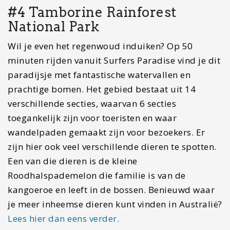
dagje Burleigh Heads kun je dan ook perfect
combineren met deze kreek waar je heerlijk kunt
zwemmen. Het water is hier super helder en het is
de perfecte locatie om met kinderen te zwemmen.
Wanneer het eb begint te worden, ontstaat hier
ook een mooi beeld waarbij het water zich
langzaam terugtrekt van de kreek.
Overnachtingstip:
Iets minder luxe, maar
toch luxe?
Hier bij
The Island Gold Coast
heb je prachtige kamers, mooie uitzichten,
een lekker ontbijt en een heerlijke zwembad.
Hetgeen wat dit hotel zo uniek maakt, is de
rooftop bar. Het is de hoogste rooftop bar in
de Gold Coast.