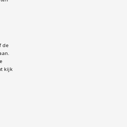
f de
aan.
e
t kijk
er