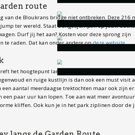
arden route
ng van de Bloukrans bridge niet ontbreken. Deze 216 
ejump ter wereld. Staat bungeejumpen op jouw bucket
wagen. Durf jij het aan? Kosten voor deze sprong zijn
an te raden. Dat kan onder andere op
deze website
.
k
reft het hoogtepunt langs de Garden Route. Dit
genwoud en ruige kustlijn is dan ook een must visit a
en een aantal meerdaagse trektochten maar ook zijn er
in een paar uur kan lopen. Toe aan wat meer avontuur
rme kliffen. Ook kun je in het park ziplinen door de j
ley langs de Garden Route