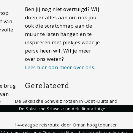
Ben jij nog niet overtuigd? Wij
stop
doen er alles aan om ook jou
t van
ook die scratchmap aan de
rvolle
muur te laten hangen en te
inspireren met plekjes waar je
perse heen wil. Wil je meer
over ons weten?
Lees hier dan meer over ons
.
Gerelateerd
de brug
 van
e
De Saksische Schweiz: ontdek dit prachtige…
14-daagse reisroute Oman: van Muscat tot woestijn en bergen