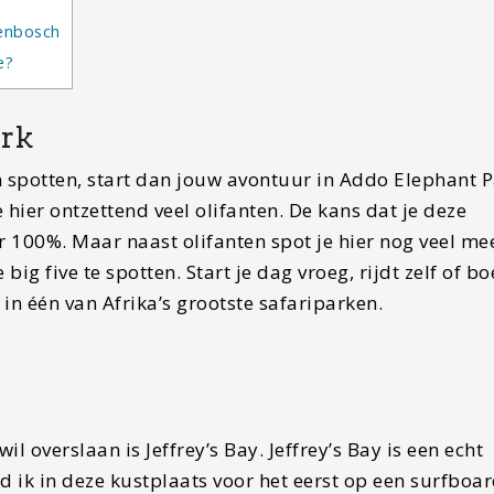
lenbosch
e?
ark
len spotten, start dan jouw avontuur in Addo Elephant P
hier ontzettend veel olifanten. De kans dat je deze
r 100%. Maar naast olifanten spot je hier nog veel me
ig five te spotten. Start je dag vroeg, rijdt zelf of b
 in één van Afrika’s grootste safariparken.
l overslaan is Jeffrey’s Bay. Jeffrey’s Bay is een echt
nd ik in deze kustplaats voor het eerst op een surfboa