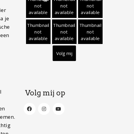
not
not
not
ier
available
available
available
a je
Thumbnail
Thumbnail
Thumbnail
sche
not
not
not
 een
available
available
available
Volg mij
l
Volg mij op
en
 nemen.
chtig
hten