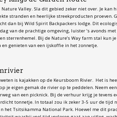
 Nature Valley. Sla dit gebied zeker niet over. Je kan h
ekte stranden en heerlijke streekproducten proeven. G
cht dan bij Wild Spirit Backpackers lodge. Dit ecologi
erdag van de prachtige omgeving, luister ’s avonds met
en sterrenhemel. Bij de Nature’s Way farm stal kun je
n genieten van een ijskoffie in het zonnetje.
mrivier
f weten is kajakken op de Keursboom Rivier. Het is hee
op je eigen gemak de rivier op te peddelen. Neem een
weg van een picknick. Bij de verhuur krijg je tevens e
dicht tonnetje. In totaal zou ik zeker 3-5 uur de tijd
in het Tsitsikamma National Park. Hoewel me dit pra
ctiviteit waarbij veel tijd verloren gaat aan uitleg, wac