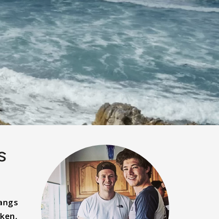
s
Langs
rken,