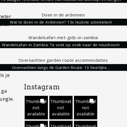
meter
Wat te doen in de Ardennen? 13x leukste activiteiten!
list
Wandelsafari in Zambia: Te voet op zoek naar de neushoorn
Overnachten langs de Garden Route: 10 heerlijke…
ls je
Instagram
 ga
ungle.
Thumbnail
Thumbnail
Thumbnail
not
not
not
available
available
available
Thumbnail
Thumbnail
Thumbnail