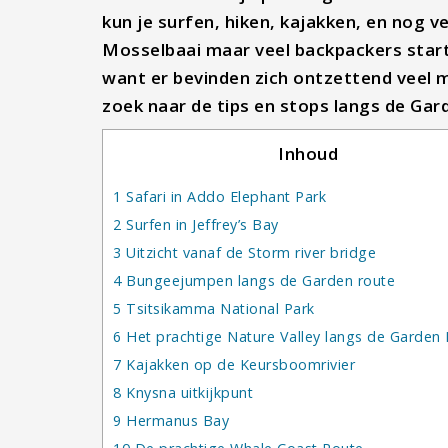
kun je surfen, hiken, kajakken, en nog v
Mosselbaai maar veel backpackers starte
want er bevinden zich ontzettend veel m
zoek naar de tips en stops langs de Gar
Inhoud
1
Safari in Addo Elephant Park
2
Surfen in Jeffrey’s Bay
3
Uitzicht vanaf de Storm river bridge
4
Bungeejumpen langs de Garden route
5
Tsitsikamma National Park
6
Het prachtige Nature Valley langs de Garden
7
Kajakken op de Keursboomrivier
8
Knysna uitkijkpunt
9
Hermanus Bay