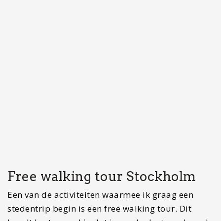
Free walking tour Stockholm
Een van de activiteiten waarmee ik graag een
stedentrip begin is een free walking tour. Dit
houdt kortgezegd in dat je een leuke tour door de
stad krijgt van een inwoner van de stad.
Meelopen is gratis maar bevalt de tour dan wordt
verwacht dat je een fooi geeft. Hierdoor zal je
gids extra zijn best doen om je de stad op een
leuke manier te laten kennen en je tips geven voor
restaurantjes, activiteiten en verborgen plekjes.
Bij
free tour Stockholm
bieden ze twee walking
tours aan. De Old town tour en de City your. Ik
liep ze allebei en zou met name de Old town tour
aanraden. Hierbij loop je langs de meeste
hoogtepunten van de stad en leer je tegelijkertijd