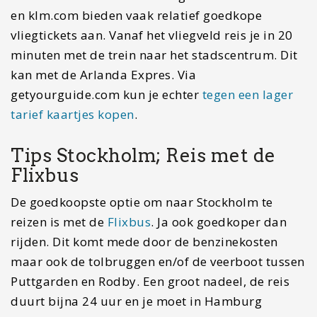
Heb je de beschikking over je eigen auto en reis je
met meerdere mensen dan is zelf rijden ook zeker
een optie. Bereid je dan wel voor op een lange rit
van ruim 14 uur. Deze kun je natuurlijk ook
opsplitsen met een tussenstop. Bijvoorbeeld in
Kopenhagen. Onderweg kom je over verschillende
tolbruggen. Tussen de Deense eilanden Funen en
Sjælland de Grote Beltbrug en tussen
Kopenhagen en Malmö ligt de de Sontbrug. Je
kunt de tol met contant geld, een pinpas,
creditcard of met een tolbadge betalen.
Lees verder
Reisroute Kroatië en Slovenië: drie weken vol…