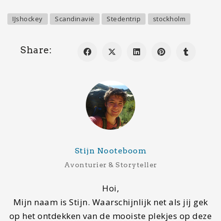
Volgende bestemming
Normandië, Frankrijk
Droombestemming
Rondreis Botswana
Contact
Wil je gastblogger worden of contact met ons
opnemen, stuur dan een mail naar
info@mapscratcher.nl
of neem contact op via een van
onze social media kanalen.
Zoeken
Search
for: