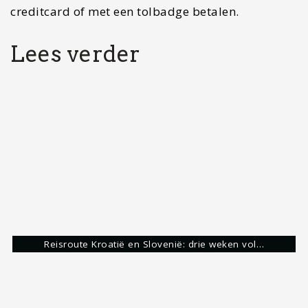
Wat te doen in Newcastle: 26x de leukste…
IJshockey
Scandinavië
Stedentrip
stockholm
Share:
Stijn Nooteboom
Avonturier & Storyteller