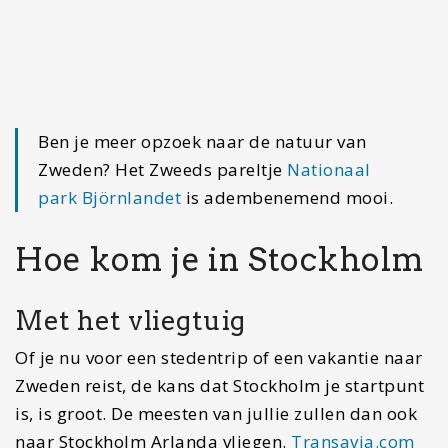
tarief kaartjes kopen
.
Tips Stockholm; Reis met de
Flixbus
De goedkoopste optie om naar Stockholm te
reizen is met de
Flixbus
. Ja ook goedkoper dan
rijden. Dit komt mede door de benzinekosten
maar ook de tolbruggen en/of de veerboot tussen
Puttgarden en Rodby. Een groot nadeel, de reis
duurt bijna 24 uur en je moet in Hamburg
overstappen op de bus naar Stockholm. Wil je
niet vliegen of wil je kosten besparen dan is dit
wel een hele goede optie.
Met de auto naar Stockholm
reizen