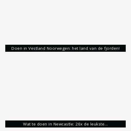
Hoi,
Mijn naam is Stijn. Waarschijnlijk net als jij gek
op het ontdekken van de mooiste plekjes op deze
aardbol. Dit doe ik zelf graag op de fiets of te
voet maar ook als reisbegeleider bij Flowreizen
krijg ik de kans om de wereld te ontdekken. Mijn
avonturen deel ik graag met jullie via de blogs op
mapscratcher.nl. Hopelijk kan ik jou inspireren
met plekjes waar jezelf nog niet aan hebt
gedacht. Heb je vragen, stel ze gerust. :)
Mijn bestemmingen
Laatste bestemming
Reims, Frankrijk