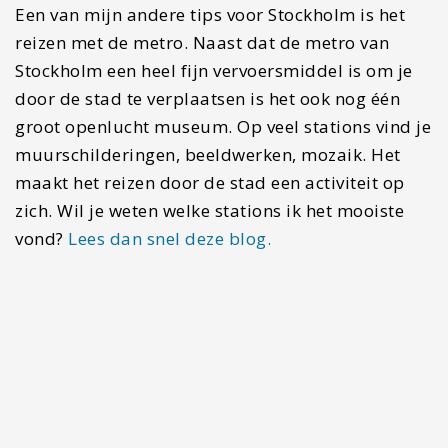
Zweden? Het Zweeds pareltje
Nationaal
park Björnlandet
is adembenemend mooi.
Hoe kom je in Stockholm
Met het vliegtuig
Of je nu voor een stedentrip of een vakantie naar
Zweden reist, de kans dat Stockholm je startpunt
is, is groot. De meesten van jullie zullen dan ook
naar Stockholm Arlanda vliegen.
Transavia.com
en klm.com bieden vaak relatief goedkope
vliegtickets aan. Vanaf het vliegveld reis je in 20
minuten met de trein naar het stadscentrum. Dit
kan met de Arlanda Expres. Via
getyourguide.com kun je echter
tegen een lager