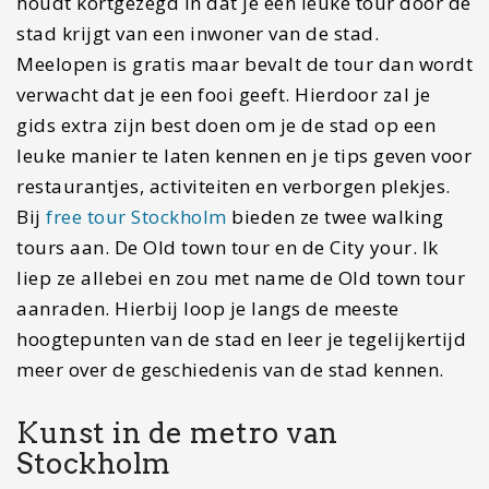
meer over de geschiedenis van de stad kennen.
Kunst in de metro van
Stockholm
Een van mijn andere tips voor Stockholm is het
reizen met de metro. Naast dat de metro van
Stockholm een heel fijn vervoersmiddel is om je
door de stad te verplaatsen is het ook nog één
groot openlucht museum. Op veel stations vind je
muurschilderingen, beeldwerken, mozaik. Het
maakt het reizen door de stad een activiteit op
zich. Wil je weten welke stations ik het mooiste
vond?
Lees dan snel deze blog.
Ben je meer opzoek naar de natuur van