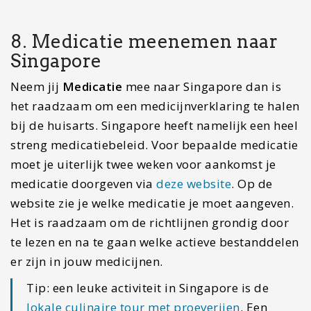
proeven.
9. Welke plekken moet ik zien
in Singapore?
Singapore is niet groot, maar heeft toch
behoorlijk wat bezienswaardigheden. Singapore
is een stad die uit de grond gestampt is met veel
luxe. Hieronder staan een aantal
bezienswaardigheden die je op je lijstje kunt
zetten.
Zonsondergang bekijken bij Marina Bay Sands
Lopen door de tuinen bij Gardens by the Bay
Lichtshow Garden by the Bay
Little India