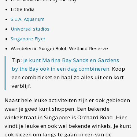
Singapore biedt heel veel mogelijkheden van
goedkoop tot fancy. Hieronder een aantal
adresjes die je mag toevoegen aan je lijstje.
Makansutra Gluttons Bay
Arabische wijk
Haji Lane
Hawker Centre Lau Pa Sat
Bezoek een van de vele rooftopbars
10. Singapore combineren met
Maleisië?
Wil je Singapore en Maleisië combineren? Dan is