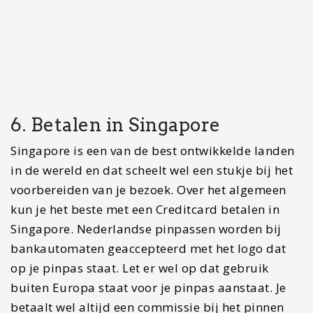
voorbereiden van je bezoek. Over het algemeen
kun je het beste met een Creditcard betalen in
Singapore. Nederlandse pinpassen worden bij
bankautomaten geaccepteerd met het logo dat
op je pinpas staat. Let er wel op dat gebruik
buiten Europa staat voor je pinpas aanstaat. Je
betaalt wel altijd een commissie bij het pinnen
van enkele euro’s. Dit heb je niet wanneer je met
Creditcard betaalt, maar het is altijd handig om
contact geld op zak te hebben om bijvoorbeeld
een leuke markt te bezoeken.
Fooien
In Singapore is het niet gebruikelijk om fooien te
geven. Bedieningsgeld is normaliter inbegrepen
bij hotel- of restaurantrekening. Op vliegvelden is
het zelfs niet toegestaan om fooien te geven aan