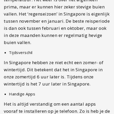
Wat moet je zien in Singapore? 10x toffe tips!
Voorbereiden voor Nieuw-Zeeland: Alles wat je vooraf…