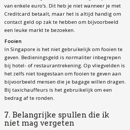
bijvoorbeeld mensen die je bagage willen dragen.
Bij taxichauffeurs is het gebruikelijk om een
bedrag af te ronden.
7. Belangrijke spullen die ik
niet mag vergeten
Overal waar je op vakantie gaat zijn er speciale
dingen waar je aan moet denken. Zo moet je bij
het voorbereiden van je vakantie naar Singapore
een aantal dingen even goed moet organiseren.
Deze spullen kun je beter bij je hebben:
In Singapore heb je een speciale stekker nodig om je
spullen op te laden. In Singapore worden Engelse
stekkers gebruikt. Het is wellicht handig om
een
universele wereldstekker
te kopen voor als je