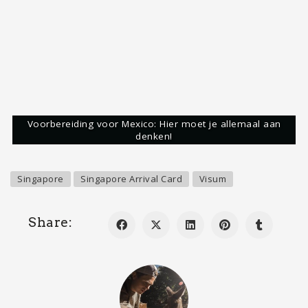
Vervolgens heb ik veel landen mogen bezoeken en
aardig wat informatie en ervaringen verzameld
over verschillende landen. Zelf ben ik dol op
backpacken, maar probeer ik binnen deze blog
iedere reiziger, op welke manier je dan ook reist,
te inspireren.
Mijn bestemmingen
Laatste bestemming
Reims, Frankrijk
Volgende bestemming
Normandië, Frankrijk
Droombestemming
Rondreis Botswana