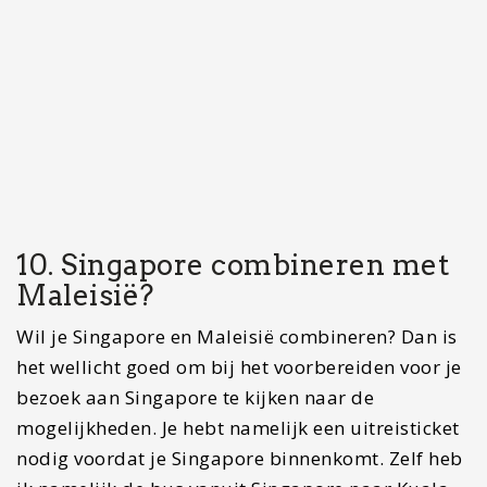
11. Praktische informatie
Beste reisperiode
Singapore heeft eigenlijk een vrij constante
temperatuur. Het weer is over het algemeen
prima, maar er kunnen hier zeker stevige buien
vallen. Het ‘regenseizoen’ in Singapore is eigenlijk
tussen november en januari. De beste reisperiode
is dan ook tussen februari en oktober, maar ook
in deze maanden kunnen er regelmatig hevige
buien vallen.
Tijdsverschil
In Singapore hebben ze niet echt een zomer- of
wintertijd. Dit betekent dat het in Singapore in
onze zomertijd 6 uur later is. Tijdens onze