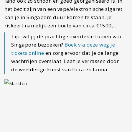
land ook zo schoon en goed georganiseerd is. In
het bezit zijn van een vape/elektronische sigaret
kan je in Singapore duur komen te staan. Je
riskeert namelijk een boete van circa €1500,-.
Tip: wil jij de prachtige overdekte tuinen van
Singapore bezoeken?
Boek via deze weg je
tickets online
en zorg ervoor dat je de lange
wachtrijen overslaat. Laat je verrassen door
de weelderige kunst van flora en fauna.
6. Betalen in Singapore
Singapore is een van de best ontwikkelde landen
in de wereld en dat scheelt wel een stukje bij het