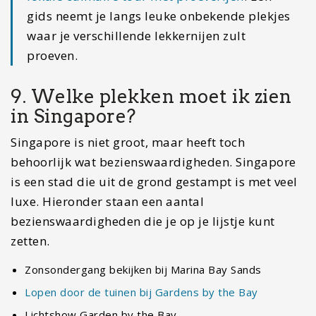
S.E.A. Aquarium
Universal studios
Singapore Flyer
Wandelen in Sungei Buloh Wetland Reserve
Tip:
je kunt Marina Bay Sands en Gardens
by the Bay ook in een dag combineren.
Koop
een combiticket en haal zo alles uit een kort
verblijf.
Naast hele leuke activiteiten zijn er ook gebieden
waar je goed kunt shoppen. Een bekende
winkelstraat in Singapore is Orchard Road. Hier
vindt je leuke en ook wel bekende winkels. Je kunt
ook kiezen om langs te gaan in een van de
shopping malls.
Ben je op zoek naar een leuke plek om te eten?