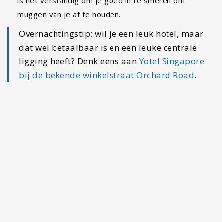
Singapore
Neem jij
Medicatie
mee naar Singapore dan is
het raadzaam om een medicijnverklaring te halen
bij de huisarts. Singapore heeft namelijk een heel
streng medicatiebeleid. Voor bepaalde medicatie
moet je uiterlijk twee weken voor aankomst je
medicatie doorgeven via
deze website
. Op de
website zie je welke medicatie je moet aangeven.
Het is raadzaam om de richtlijnen grondig door
te lezen en na te gaan welke actieve bestanddelen
er zijn in jouw medicijnen.
Tip: een leuke activiteit in Singapore is de
lokale culinaire tour met proeverijen
. Een
gids neemt je langs leuke onbekende plekjes
waar je verschillende lekkernijen zult