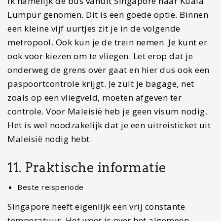
wintertijd is het 7 uur later in Singapore.
Handige Apps
Het is altijd verstandig om een aantal apps
vooraf te installeren op je telefoon. Zo is heb je de
app
XE Currency
nodig om snel uit te rekenen
wat iets kost. Een andere handige app is
Tripadvisor
om beoordelingen over restaurants
of hotels te lezen.
Lees verder