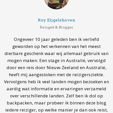
Contact
Wil je gastblogger worden of contact met ons
opnemen, stuur dan een mail naar
info@mapscratcher.nl
of neem contact op via een van
onze social media kanalen.
Zoeken
Search
for: