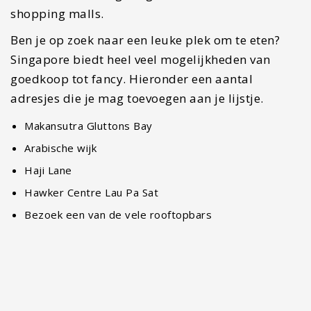
het wellicht goed om bij het voorbereiden voor je
bezoek aan Singapore te kijken naar de
mogelijkheden. Je hebt namelijk een uitreisticket
nodig voordat je Singapore binnenkomt. Zelf heb
ik namelijk de bus vanuit Singapore naar Kuala
Lumpur genomen. Dit is een goede optie. Binnen
een kleine vijf uurtjes zit je in de volgende
metropool. Ook kun je de trein nemen. Je kunt er
ook voor kiezen om te vliegen. Let erop dat je
onderweg de grens over gaat en hier dus ook een
paspoortcontrole krijgt. Je zult je bagage, net
zoals op een vliegveld, moeten afgeven ter
controle. Voor Maleisië heb je geen visum nodig.
Het is wel noodzakelijk dat je een uitreisticket uit
Maleisië nodig hebt.