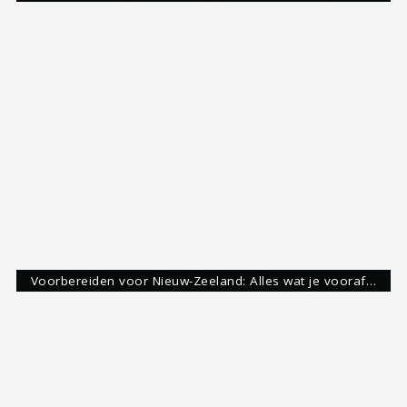
Share:
Roy Eijgelshoven
Reisgek & Blogger
Ongeveer 10 jaar geleden ben ik verliefd
geworden op het verkennen van het meest
dierbare geschenk waar wij allemaal gebruik van
mogen maken. Een stage in Australië, vervolgd
door een reis door Nieuw-Zeeland en Australië,
heeft mij aangestoken met de reizigersziekte.