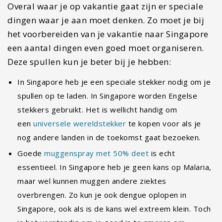
nog andere landen in de toekomst gaat bezoeken.
Goede
muggenspray met 50% deet
is echt
essentieel. In Singapore heb je geen kans op Malaria,
maar wel kunnen muggen andere ziektes
overbrengen. Zo kun je ook dengue oplopen in
Singapore, ook als is de kans wel extreem klein. Toch
is het verstandig om je goed in te smeren om
muggen van je af te houden.
Overnachtingstip: wil je een leuk hotel, maar
dat wel betaalbaar is en een leuke centrale
ligging heeft? Denk eens aan
Yotel Singapore
bij de bekende winkelstraat Orchard Road
.
8. Medicatie meenemen naar