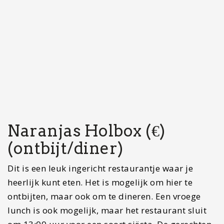
lunch is ook mogelijk, maar het restaurant sluit
om 13:00 uur voor een soort siësta. De gerechten
worden feestelijk opgemaakt en het eten is erg
lekker. Je kunt in een leuke binnentuin zitten waar
je met je voeten in het zand zit. Het echte
eilandgevoel dus! Aanraders vanuit mijn kant zijn
de smoothies of smoothiebowls. Ik raad aan om
hier te ontbijten. Het avondeten kan ik niet
beoordelen, aangezien ik hier niet gedineerd heb.
Aanbevelingen:
smoothies en smoothiebowls