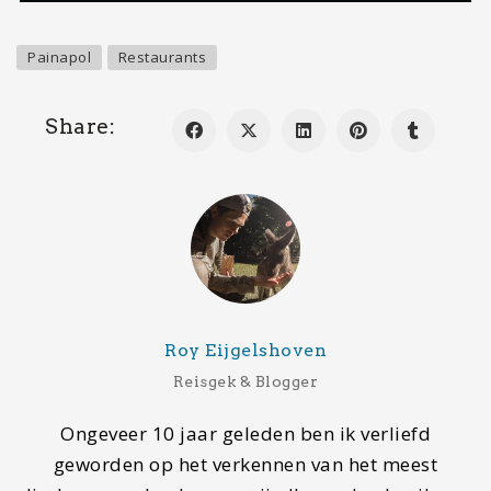
geworden op het verkennen van het meest
dierbare geschenk waar wij allemaal gebruik van
mogen maken. Een stage in Australië, vervolgd
door een reis door Nieuw-Zeeland en Australië,
heeft mij aangestoken met de reizigersziekte.
Vervolgens heb ik veel landen mogen bezoeken en
aardig wat informatie en ervaringen verzameld
over verschillende landen. Zelf ben ik dol op
backpacken, maar probeer ik binnen deze blog
iedere reiziger, op welke manier je dan ook reist,
te inspireren.
Mijn bestemmingen
Laatste bestemming
Reims, Frankrijk