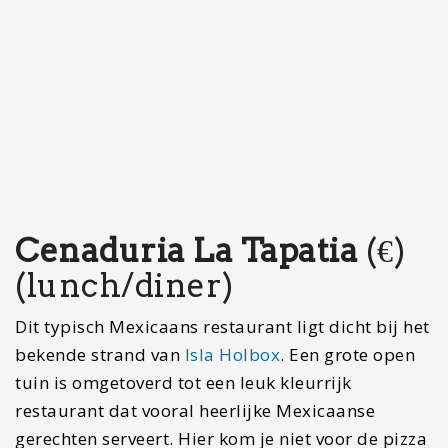
Cenaduria La Tapatia
(€)
(lunch/diner)
Dit typisch Mexicaans restaurant ligt dicht bij het
bekende strand van
Isla Holbox
. Een grote open
tuin is omgetoverd tot een leuk kleurrijk
restaurant dat vooral heerlijke Mexicaanse
gerechten serveert. Hier kom je niet voor de pizza
of pasta, maar wordt jou de lekkerste burrito van
het eiland geserveerd. De mix van heerlijke
ingrediënten zorgt voor een ware smaaksensatie.
Ook de taco’s zijn hier erg lekker. Bij dit
restaurantje is er in het hoogseizoen ook meestal
live muziek. Ben je wat later in het seizoen of ga
je in de zomervakantie naar Isla Holbox, dan kan
het zijn dat er geen liveband is. De prijzen zijn