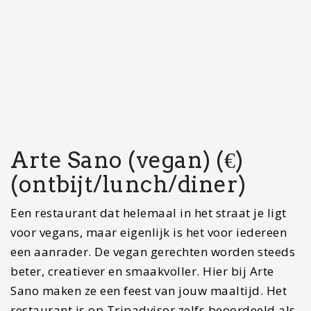
Sano maken ze een feest van jouw maaltijd. Het
restaurant is op Tripadvisor zelfs beoordeeld als
het op een na beste restaurant op Isla Holbox. Je
kunt hier genieten van een toast met avocado tot
een heerlijk sappige burger. Ook krijg je hier
lekkere cocktails.
Aanbevelingen
: burgers
Ben jij van plan om Mexico te bezoeken en
kom je aan op de luchthaven Cancun?
Lees
je dan even goed in over de mogelijkheden
van vervoer die vanaf de luchthaven kunt
nemen.
Lees verder