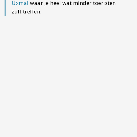
Naranjas Holbox (€)
(ontbijt/diner)
Dit is een leuk ingericht restaurantje waar je
heerlijk kunt eten. Het is mogelijk om hier te
ontbijten, maar ook om te dineren. Een vroege