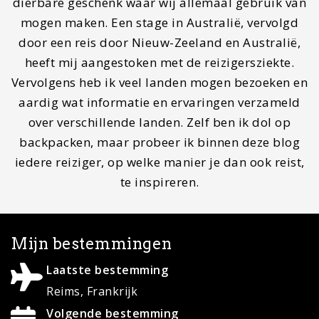
Volgende bestemming
Normandië, Frankrijk
Droombestemming
Rondreis Botswana
Contact
Wil je gastblogger worden of contact met ons
opnemen, stuur dan een mail naar
info@mapscratcher.nl
of neem contact op via een van
onze social media kanalen.
Zoeken
Search
for: