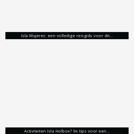
Activiteiten Isla Holbox? 9x tips voor een…
Painapol
Restaurants
Share:
Roy Eijgelshoven
Reisgek & Blogger
Ongeveer 10 jaar geleden ben ik verliefd