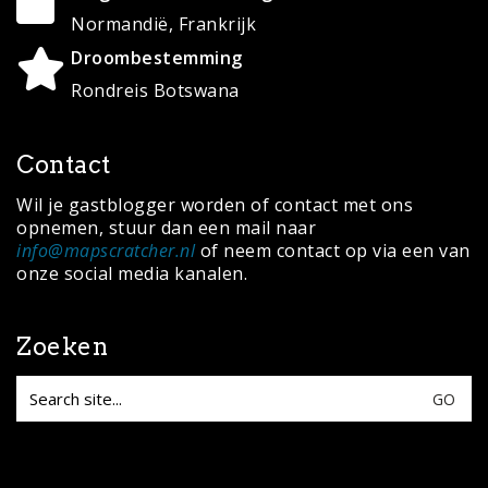
© Copyright 2020 ·
MapScratcher.nl