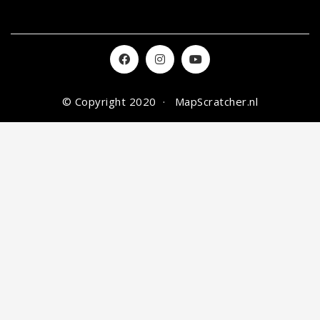
© Copyright 2020 ·
MapScratcher.nl