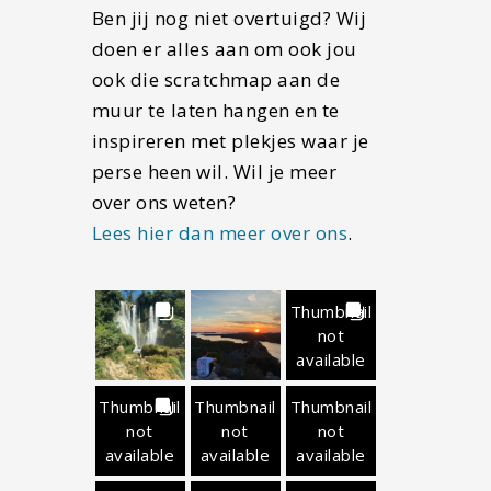
Ben jij nog niet overtuigd? Wij
doen er alles aan om ook jou
ook die scratchmap aan de
muur te laten hangen en te
inspireren met plekjes waar je
perse heen wil. Wil je meer
over ons weten?
Lees hier dan meer over ons
.
Thumbnail
not
available
Thumbnail
Thumbnail
Thumbnail
not
not
not
available
available
available