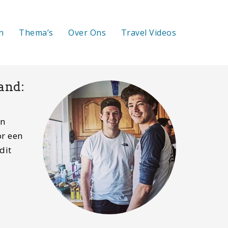
n
Thema’s
Over Ons
Travel Videos
and:
en
or een
dit