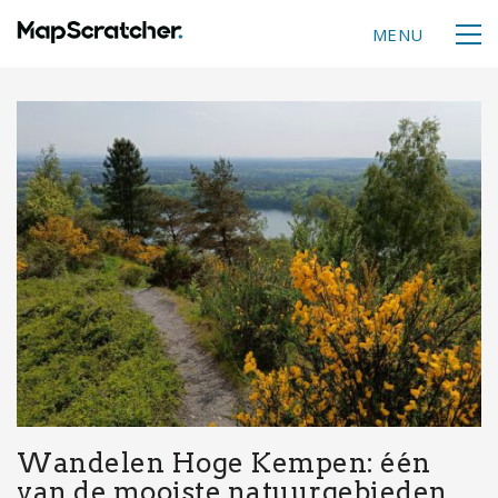
MENU
Wandelen Hoge Kempen: één
van de mooiste natuurgebieden